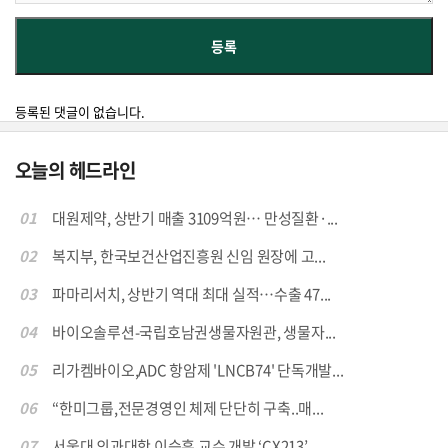
등록된 댓글이 없습니다.
오늘의 헤드라인
01
대원제약, 상반기 매출 3109억원… 만성질환·...
02
복지부, 한국보건산업진흥원 신임 원장에 고...
03
파마리서치, 상반기 역대 최대 실적…수출 47...
04
바이오솔루션-국립호남권생물자원관, 생물자...
05
리가켐바이오,ADC 항암제 'LNCB74' 단독개발...
06
“한미그룹,전문경영인 체제 단단히 구축..매...
07
서울대 의과대학 이승훈 교수 개발 ‘CX213’,...