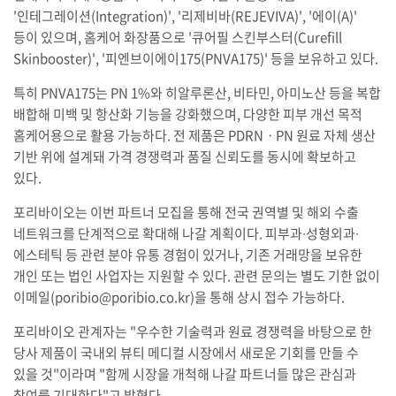
'인테그레이션(Integration)', '리제비바(REJEVIVA)', '에이(A)'
등이 있으며, 홈케어 화장품으로 '큐어필 스킨부스터(Curefill
Skinbooster)', '피엔브이에이175(PNVA175)' 등을 보유하고 있다.
특히 PNVA175는 PN 1%와 히알루론산, 비타민, 아미노산 등을 복합
배합해 미백 및 항산화 기능을 강화했으며, 다양한 피부 개선 목적
홈케어용으로 활용 가능하다. 전 제품은 PDRNㆍPN 원료 자체 생산
기반 위에 설계돼 가격 경쟁력과 품질 신뢰도를 동시에 확보하고
있다.
포리바이오는 이번 파트너 모집을 통해 전국 권역별 및 해외 수출
네트워크를 단계적으로 확대해 나갈 계획이다. 피부과∙성형외과∙
에스테틱 등 관련 분야 유통 경험이 있거나, 기존 거래망을 보유한
개인 또는 법인 사업자는 지원할 수 있다. 관련 문의는 별도 기한 없이
이메일(poribio@poribio.co.kr)을 통해 상시 접수 가능하다.
포리바이오 관계자는 "우수한 기술력과 원료 경쟁력을 바탕으로 한
당사 제품이 국내외 뷰티 메디컬 시장에서 새로운 기회를 만들 수
있을 것"이라며 "함께 시장을 개척해 나갈 파트너들 많은 관심과
참여를 기대한다"고 밝혔다.