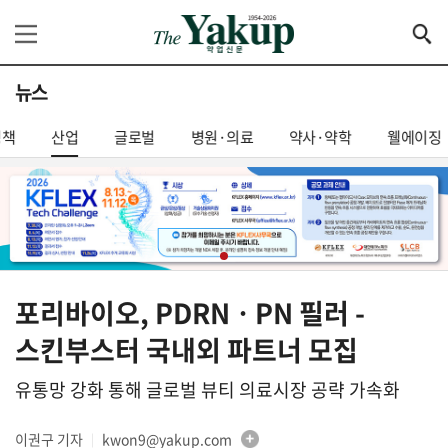
뉴스
정책
산업
글로벌
병원·의료
약사·약학
웰에이징
포리바이오, PDRNㆍPN 필러 -
스킨부스터 국내외 파트너 모집
유통망 강화 통해 글로벌 뷰티 의료시장 공략 가속화
이권구 기자
kwon9@yakup.com
│