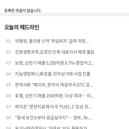
등록된 댓글이 없습니다.
오늘의 헤드라인
01
약평위, 혈우병 신약 '하임파지' 급여 적정...
02
진원생명과학,김경진 단독 대표이사 체제 돌입
03
보령, 상반기 매출 5,350억원 8.7%-영업익 2...
04
지놈앤컴퍼니,화장품-전자상거래 사업 진출
05
한약사회 "복지부, 한약사 개설약국 OTC 공...
06
휴젤, 상반기 매출 2545억원 '사상 최대'…미...
07
메지온 "폰탄치료제 미국 'FUEL-2' 임상 프...
08
"동네 보건소부터 응급실까지"… 정부, 'AI ...
09
온코닉테라퓨틱스 ‘자큐보’,인도 품목허가.....