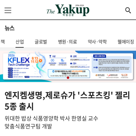
뉴스
정책
산업
글로벌
병원·의료
약사·약학
웰에이징
엔지켐생명,제로슈가 '스포츠킹' 젤리
5종 출시
위대한 밥상 식품영양학 박사 한영실 교수
맞춤식품연구팀 개발