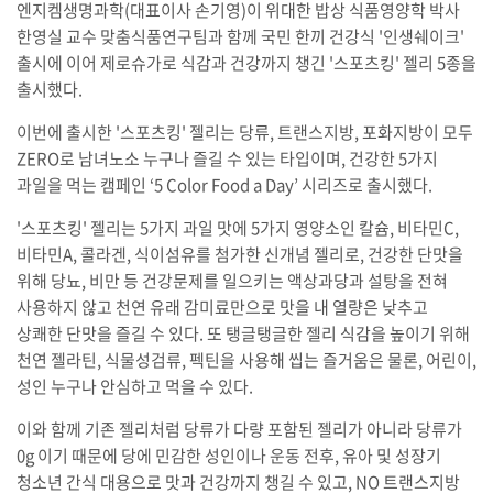
엔지켐생명과학(대표이사 손기영)이 위대한 밥상 식품영양학 박사
한영실 교수 맞춤식품연구팀과 함께 국민 한끼 건강식 '인생쉐이크'
출시에 이어 제로슈가로 식감과 건강까지 챙긴 '스포츠킹' 젤리 5종을
출시했다.
이번에 출시한 '스포츠킹' 젤리는 당류, 트랜스지방, 포화지방이 모두
ZERO로 남녀노소 누구나 즐길 수 있는 타입이며, 건강한 5가지
과일을 먹는 캠페인 ‘5 Color Food a Day’ 시리즈로 출시했다.
'스포츠킹' 젤리는 5가지 과일 맛에 5가지 영양소인 칼슘, 비타민C,
비타민A, 콜라겐, 식이섬유를 첨가한 신개념 젤리로, 건강한 단맛을
위해 당뇨, 비만 등 건강문제를 일으키는 액상과당과 설탕을 전혀
사용하지 않고 천연 유래 감미료만으로 맛을 내 열량은 낮추고
상쾌한 단맛을 즐길 수 있다. 또 탱글탱글한 젤리 식감을 높이기 위해
천연 젤라틴, 식물성검류, 펙틴을 사용해 씹는 즐거움은 물론, 어린이,
성인 누구나 안심하고 먹을 수 있다.
이와 함께 기존 젤리처럼 당류가 다량 포함된 젤리가 아니라 당류가
0g 이기 때문에 당에 민감한 성인이나 운동 전후, 유아 및 성장기
청소년 간식 대용으로 맛과 건강까지 챙길 수 있고, NO 트랜스지방