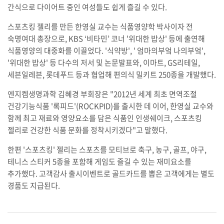
간식으로 다이어트 중인 여성들도 쉽게 즐길 수 있다.
스포츠킹 젤리를 만든 한영실 교수는 식품영양학 박사이자 전
숙명여대 총장으로, KBS ‘비타민’ 코너 '위대한 밥상' 등에 출연해
식품영양의 대중화를 이끌었다. '식약방', ' 엄마의부엌 나의부엌',
'위대한 밥상' 등 다수의 저서 및 논문발표와, 이마트, GS리테일,
세븐일레븐, 롯데푸드 등과 협업해 편의식 밀키트 250종을 개발했다.
엔지켐생명과학 김혜경 부회장은 "2012년 세계 최초 면역조절
건강기능식품 '록피드'(ROCKPID)를 출시한 데 이어, 한영실 교수와
함께 최고 재료와 영양요소를 담은 식품인 인생쉐이크, 스포츠킹
젤리로 건강한 식품 문화를 정착시키겠다"고 말했다.
한편 '스포츠킹' 젤리는 스포츠를 모티브로 축구, 농구, 골프, 야구,
테니스 스티커 5종을 포함해 게임도 즐길 수 있는 재미요소를
추가했다. 고객감사 출시이벤트로 골드카드를 뽑은 고객에게는 별도
경품도 지급된다.