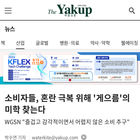
뉴스
정책
산업
글로벌
병원·의료
약사·약학
웰에이징
소비자들, 혼란 극복 위해 '게으름'의
미학 찾는다
WGSN "즐겁고 감각적이면서 어렵지 않은 소비 추구"
박수연 기자
waterkite@yakup.com
│