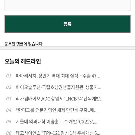
등록된 댓글이 없습니다.
오늘의 헤드라인
01
파마리서치, 상반기 역대 최대 실적…수출 47...
02
바이오솔루션-국립호남권생물자원관, 생물자...
03
리가켐바이오,ADC 항암제 'LNCB74' 단독개발...
04
“한미그룹,전문경영인 체제 단단히 구축..매...
05
서울대 의과대학 이승훈 교수 개발 ‘CX213’,...
06
테고사이언스 "TPX-121 임상 1상 주름개선 6...