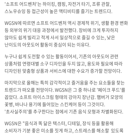
'소프트 어드벤처'는 하이킹, 캠핑, 자전거 타기, 조류 관찰,
스노우슈잉 등 접근성이 높은 액티비티를 즐기는 트렌드다.
WGSN에 따르면 소프트 어드벤처 역시 경제적 위기, 생활 환경 변화
등 외부의 위기 대응 과정에서 발전했다. 장비에 크게 투자하지
않아도 쉽게 빌리고 적게 사서 일상적으로 즐길 수 있는, 낮은
난이도의 아웃도어 활동이 중심이 되는 이유다.
누구나 쉽게 도전할 수 있는 활동이어서, 기존의 아웃도어 관련
상품처럼 연령대별 소구 디자인을 두지 않고, 용도와 필요에 따라
디자인된 맞춤형 상품과 서비스에 대한 수요가 증가할 전망이다.
마지막으로 올해는 특히 감각적이고 즐거움을 주는 요소들을 찾는
트렌드가 떠오를 전망이다. WGSN은 그 중 하나로 '페이크 푸드'를
꼽았다. 소프트 아이스크림 형태의 강아지 장난감. 햄버거 모양의
꽃병, 바나나 용기에 들어있는 스킨케어 등이 그것이다.
'초사실주의'를 추구한다는 점에서 기존 음식 모형과 차별화된다.
WGSN은 "음식과 똑 닮은 텍스터, 디테일, 장식 등을 활용해
소비자가 기분 좋은 미소를 짓게 하고, 스트레스를 해소할 있도록