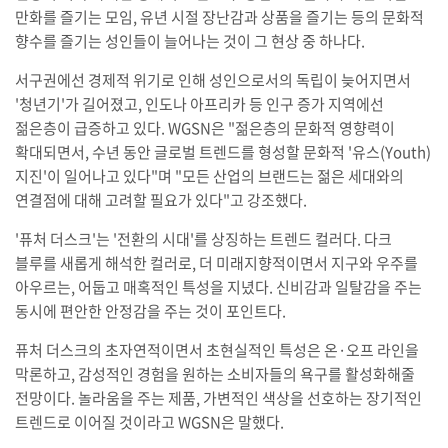
만화를 즐기는 모임, 유년 시절 장난감과 상품을 즐기는 등의 문화적
향수를 즐기는 성인들이 늘어나는 것이 그 현상 중 하나다.
서구권에선 경제적 위기로 인해 성인으로서의 독립이 늦어지면서
'청년기'가 길어졌고, 인도나 아프리카 등 인구 증가 지역에선
젊은층이 급증하고 있다. WGSN은 "젊은층의 문화적 영향력이
확대되면서, 수년 동안 글로벌 트렌드를 형성할 문화적 '유스(Youth)
지진'이 일어나고 있다"며 "모든 산업의 브랜드는 젊은 세대와의
연결점에 대해 고려할 필요가 있다"고 강조했다.
'퓨처 더스크'는 '전환의 시대'를 상징하는 트렌드 컬러다. 다크
블루를 새롭게 해석한 컬러로, 더 미래지향적이면서 지구와 우주를
아우르는, 어둡고 매혹적인 특성을 지녔다. 신비감과 일탈감을 주는
동시에 편안한 안정감을 주는 것이 포인트다.
퓨처 더스크의 초자연적이면서 초현실적인 특성은 온·오프 라인을
막론하고, 감성적인 경험을 원하는 소비자들의 욕구를 활성화해줄
전망이다. 놀라움을 주는 제품, 가변적인 색상을 선호하는 장기적인
트렌드로 이어질 것이라고 WGSN은 말했다.