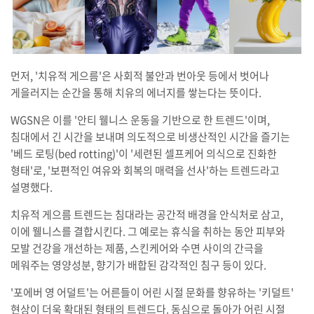
먼저, '치유적 게으름'은 사회적 불안과 번아웃 등에서 벗어나
게을러지는 순간을 통해 치유의 에너지를 쌓는다는 뜻이다.
WGSN은 이를 '안티 웰니스 운동을 기반으로 한 트렌드'이며,
침대에서 긴 시간을 보내며 의도적으로 비생산적인 시간을 즐기는
'베드 로팅(bed rotting)'이 '세련된 셀프케어 의식으로 진화한
형태'로, '보편적인 여유와 회복의 매력을 선사'하는 트렌드라고
설명했다.
치유적 게으름 트렌드는 침대라는 공간적 배경을 안식처로 삼고,
이에 웰니스를 결합시킨다. 그 예로는 휴식을 취하는 동안 피부와
모발 건강을 개선하는 제품, 스킨케어와 수면 사이의 간극을
메워주는 영양성분, 향기가 배합된 감각적인 침구 등이 있다.
'포에버 영 어덜트'는 어른들이 어린 시절 문화를 향유하는 '키덜트'
현상이 더욱 확대된 형태의 트렌드다. 동심으로 돌아가 어린 시절