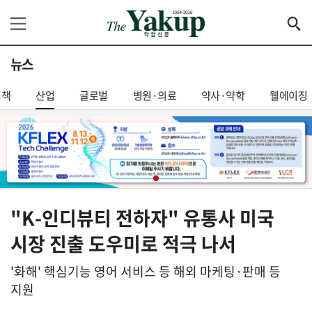
뉴스
정책
산업
글로벌
병원·의료
약사·약학
웰에이징
"K-인디뷰티 전하자" 유통사 미국
시장 진출 도우미로 적극 나서
'화해' 핵심기능 영어 서비스 등 해외 마케팅·판매 등
지원