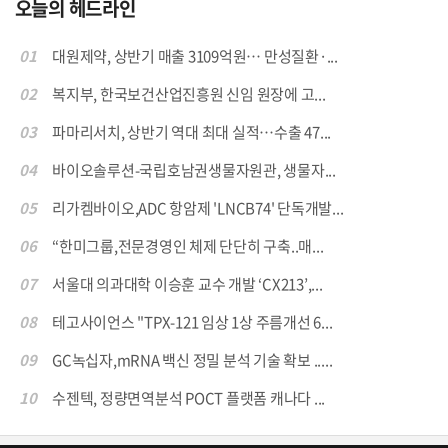
오늘의 헤드라인
01
대원제약, 상반기 매출 3109억원… 만성질환·...
02
복지부, 한국보건산업진흥원 신임 원장에 고...
03
파마리서치, 상반기 역대 최대 실적…수출 47...
04
바이오솔루션-국립호남권생물자원관, 생물자...
05
리가켐바이오,ADC 항암제 'LNCB74' 단독개발...
06
“한미그룹,전문경영인 체제 단단히 구축..매...
07
서울대 의과대학 이승훈 교수 개발 ‘CX213’,...
08
테고사이언스 "TPX-121 임상 1상 주름개선 6...
09
GC녹십자,mRNA 백신 정밀 분석 기술 확보 .....
10
수젠텍, 정량면역분석 POCT 플랫폼 캐나다 ...