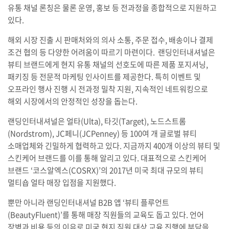
유통 채널 론칭은 물론 운영, 홍보 등 전과정을 종합적으로 지원하고
있다.
해외 시장 진출 시 판매처와의 의사 소통, 주문 접수, 배송이나 결제
조건 협의 등 다양한 어려움이 따르기 마련이다. 랜딩인터내셔널은
뷰티 브랜드에게 현지 유통 채널의 선호도에 따른 제품 포지셔닝,
패키징 등 전문적 마케팅 인사이트를 제공한다. 특히 이벤트 및
오프라인 행사 진행 시 전과정 밀착 지원, 지속적인 네트워킹으로
해외 시장에서의 안정적인 성장을 돕는다.
랜딩인터내셔널은 얼타(Ulta), 타깃(Target), 노드스트롬
(Nordstrom), JC페니(JCPenney) 등 100여 개 글로벌 뷰티
소매업체와 긴밀하게 협력하고 있다. 지금까지 400개 이상의 뷰티 및
스킨케어 브랜드를 이를 통해 알리고 있다. 대표적으로 스킨케어
브랜드 ‘코스알엑스(COSRX)’의 2017년 미국 최대 규모의 뷰티
멀티숍 얼타 매장 입점을 지원했다.
뿐만 아니라 랜딩인터내셔널 B2B 앱 ‘뷰티 플루언트
(BeautyFluent)’를 통해 매장 직원들의 교육도 돕고 있다. 언어
장벽과 비용 등의 이유로 미국 현지 직원 대상 교육 진행에 부담을