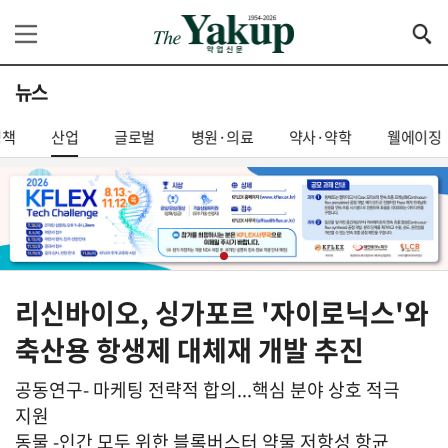
뉴스
정책
산업
글로벌
병원·의료
약사·약학
웰에이징
리신바이오, 싱가포르 '자이로닉스'와
축산용 항생제 대체재 개발 추진
공동연구- 마케팅 전략적 합의...핵심 분야 상호 적극
지원
동물 -인간 모두 위한 블록버스터 약물 저항성 항균