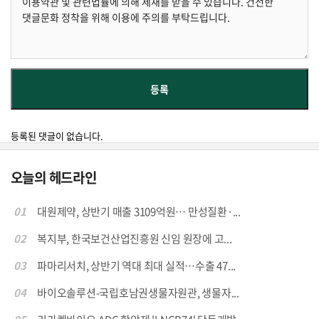
등록된 댓글이 없습니다.
오늘의 헤드라인
01
대원제약, 상반기 매출 3109억원… 만성질환·...
02
복지부, 한국보건산업진흥원 신임 원장에 고...
03
파마리서치, 상반기 역대 최대 실적…수출 47...
04
바이오솔루션-국립호남권생물자원관, 생물자...