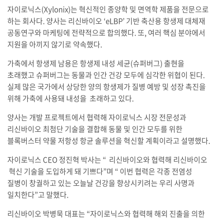
자이로닉스(Xylonix)는 혁신적인 종양학 및 면역학 제품을 전문으로
하는 회사다. 양사는 리신바이오 ‘eLBP’ 기반 축산용 항생제 대체재
공동연구와 마케팅에 전략적으로 합의했다. 또, 여러 핵심 분야에서
지원을 아끼지 않기로 약속했다.
가축에서 항생제 남용은 항생제 내성 세균(슈퍼버그) 출현을
초래했고 슈퍼버그는 동물과 인간 건강 모두에 심각한 위협이 된다.
실제 많은 국가에서 상당한 양의 항생제가 질병 예방 및 성장 촉진을
위해 가축에 사용돼 내성을 초래하고 있다.
양사는 개발 프로젝트에서 협력해 자이로닉스 시장 전문성과
리신바이오 최첨단 기술을 결합해 동물 및 인간 모두를 위한
블록버스터 약물 저항성 항균 솔루션을 혁신할 계획이라고 설명했다.
자이로닉스 CEO 정진혁 박사는 “ 리신바이오와 협력해 리신바이오
혁신 기술을 도입하게 돼 기쁘다”며 “ 이번 협력은 각종 전염성
질병이 창궐하고 있는 오늘날 건강을 향상시키려는 우리 사명과
일치한다”고 말했다.
리신바이오 박병묵 대표는 “자이로닉스와 협력해 해외 진출을 의한