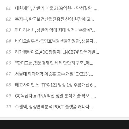
01
대원제약, 상반기 매출 3109억원… 만성질환·...
02
복지부, 한국보건산업진흥원 신임 원장에 고...
03
파마리서치, 상반기 역대 최대 실적…수출 47...
04
바이오솔루션-국립호남권생물자원관, 생물자...
05
리가켐바이오,ADC 항암제 'LNCB74' 단독개발...
06
“한미그룹,전문경영인 체제 단단히 구축..매...
07
서울대 의과대학 이승훈 교수 개발 ‘CX213’,...
08
테고사이언스 "TPX-121 임상 1상 주름개선 6...
09
GC녹십자,mRNA 백신 정밀 분석 기술 확보 .....
10
수젠텍, 정량면역분석 POCT 플랫폼 캐나다 ...