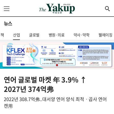
뉴스
정책
산업
글로벌
병원·의료
약사·약학
웰에이징
연어 글로벌 마켓 年 3.9% ↑
2027년 374억弗
2022년 308.7억弗..대서양 연어 양식 최적ㆍ곱사 연어
캔用