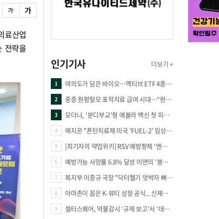
생의료산업
는 전략을
인기기사
더보기 +
여의도가 담은 바이오…액티브 ETF 4종의 선택은
1
중증 원형탈모 표적치료 급여 시대…“완결 아닌 출발점”
2
모더나, '분디부교'형 에볼라 백신 첫 피험자 접종
3
메지온 "폰탄치료제 미국 'FUEL-2' 임상 프로토콜 영국 승인"
4
[최기자의 약업위키] RSV 예방항체 ‘엔플론시아’
5
예방가능 사망률 6.8% 달성 이면의 '붕괴 위기'… 중증외상체계 혁신 시급
6
복지부 이중규 국장 "닥터헬기 엇박자 뼈아파… 외상체계 전면 재정립"
7
아마존이 꼽은 K-뷰티 성장 공식...신제품·시장·품목 확장
8
셀타스퀘어, 약물감시 ‘규제 보고’서 ‘데이터 의사결정’으로 "PVX 전환 요구 커진다"
9