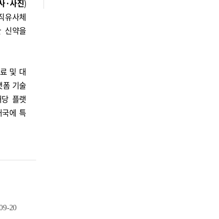
사·사진
)
직유사체
질환 신약을
료 및 대
랫폼 기술
 해당 플랫
개국에 특
09-20