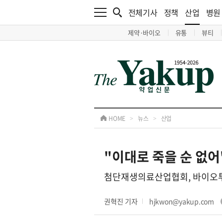
전체기사
정책
산업
병원
제약·바이오
유통
뷰티
HOME
>
뉴스
>
산업
"이대로 죽을 순 없어
첨단재생의료산업협회, 바이오투
권혁진 기자
hjkwon@yakup.com