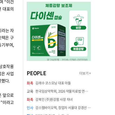
며 “이건
선 대표의
이라는 자
오텍은 구
동기부여,
 상호작용
PEOPLE
업은 사업
더보기 +
말했다.
화촉
김래수 코스모닝 대표 아들
교육
한국임상약학회, 2026 약물치료법 연수강좌 8월 21일 개최
은 앞으로
화촉
강복인 (주)원강팜 사장 차녀
법”이라고
인사
강스템바이오텍, 창업자 서울대 강경선 교수 최고과학책임자 선임