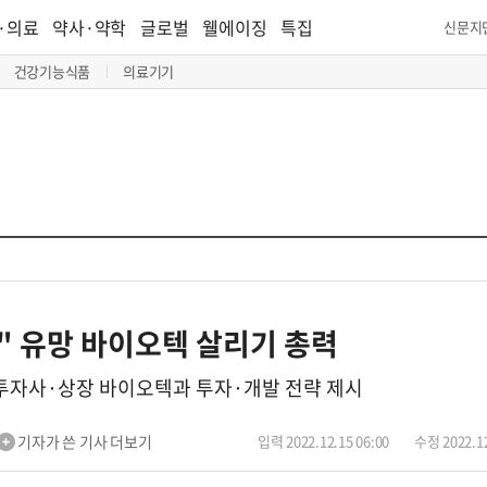
·의료
약사·약학
글로벌
웰에이징
특집
신문지
건강기능식품
의료기기
" 유망 바이오텍 살리기 총력
자사·상장 바이오텍과 투자·개발 전략 제시
기자가 쓴 기사 더보기
입력 2022.12.15 06:00
수정 2022.12