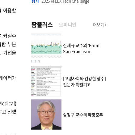
행사
2026 KFLEX Tech Challenge
을 이용할
팜플러스
오피니언
더보기 +
은 커질수
족한 부분
신재규 교수의 'From
San Francisco'
는 기업을
 데이터가
[고령사회와 건강한 장수]
전문가 특별기고
ical)
”고 전했
심창구 교수의 약창춘추