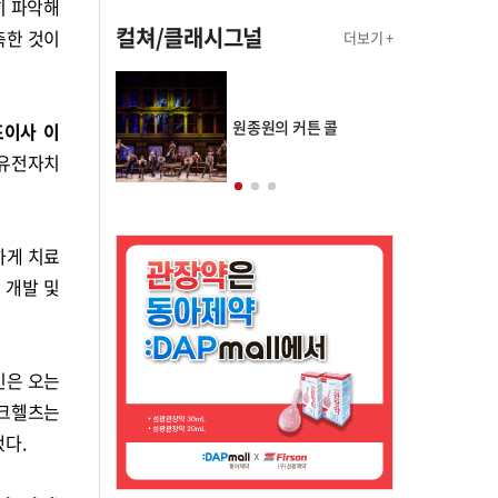
히 파악해
컬쳐/클래시그널
축한 것이
더보기 +
의 클래스토리
원종원의 커튼 콜
표이사 이
V 유전자치
하게 치료
 개발 및
인은 오는
마크헬츠는
했다.