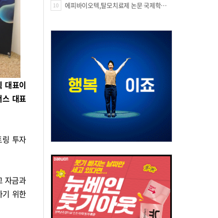
에피바이오텍,탈모치료제 논문 국제학술지 '테라노스틱스' 표지 선정
10
텍 대표이
너스 대표
토링 투자
고 자금과
하기 위한