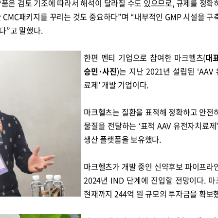
품은 검토 기조에 따라서 해석이 달라질 수도 있으므로, 규제를 정확
 CMC패키지를 꾸리는 것도 중요하다”며 “내부적인 GMP 시설을 구
다”고 말했다.
콜
안현정의 컬쳐포커스
박병준
한편 멘티 기업으로 참여한 마크헬츠(
대
승민·사진
)는 지난 2021년 설립된 ‘AA
료제’ 개발 기업이다.
마크헬츠는 질환을 표적해 정확하고 안전
물질을 전달하는 ‘표적 AAV 유전자치료제’
생산 플랫폼을 보유했다.
마크헬츠가 개발 중인 신약후보 파이프라
2024년 IND 단계에 진입할 전망이다. 
현재까지 244억 원 규모의 투자금을 확보