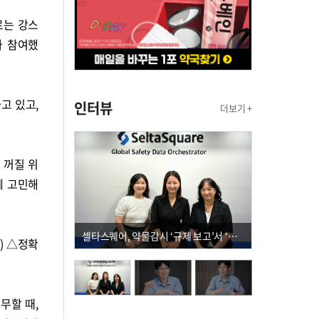
로는 강스
가 참여했
고 있고,
인터뷰
더보기 +
 꺼질 위
께 고민해
셀타스퀘어, 약물감시 ‘규제 보고’서 ‘데이터 의사결정’으로 "PVX 전환 요구 커진다"
) △정확
무할 때,