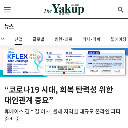
뉴스
정책
산업
글로벌
병원·의료
약사·약학
웰에이징
“코로나19 시대, 회복 탄력성 위한
대인관계 중요”
휴베이스 김수길 이사, 올해 지역별 대규모 온라인 파티
준비 중