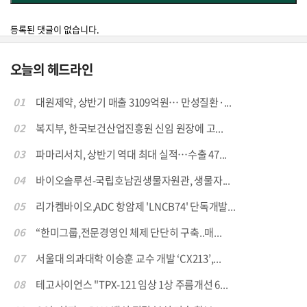
등록된 댓글이 없습니다.
오늘의 헤드라인
01
대원제약, 상반기 매출 3109억원… 만성질환·...
02
복지부, 한국보건산업진흥원 신임 원장에 고...
03
파마리서치, 상반기 역대 최대 실적…수출 47...
04
바이오솔루션-국립호남권생물자원관, 생물자...
05
리가켐바이오,ADC 항암제 'LNCB74' 단독개발...
06
“한미그룹,전문경영인 체제 단단히 구축..매...
07
서울대 의과대학 이승훈 교수 개발 ‘CX213’,...
08
테고사이언스 "TPX-121 임상 1상 주름개선 6...