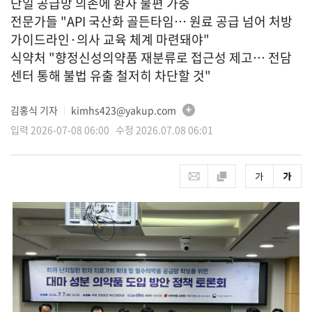
단일 공급망 의존에 환자 불편 가중
전문가들 "API 국산화 골든타임… 원료 공급 넘어 처방
가이드라인·의사 교육 체계 마련돼야"
식약처 "향정신성의약품 재분류로 접근성 제고… 전담
센터 통해 불법 유출 철저히 차단할 것"
김홍식 기자
kimhs423@yakup.com
│
입력 2026-07-08 06:00 수정 2026.07.08 06:01