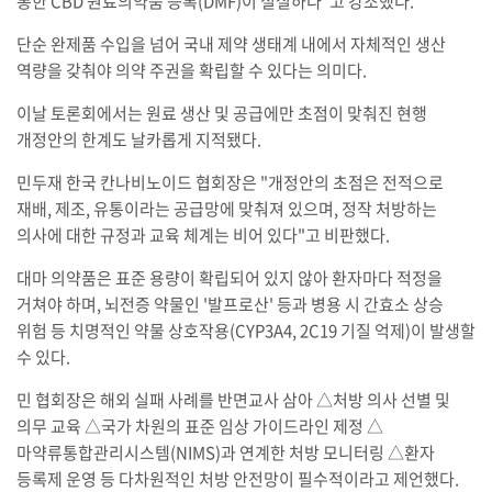
통한 CBD 원료의약품 등록(DMF)이 절실하다"고 강조했다.
단순 완제품 수입을 넘어 국내 제약 생태계 내에서 자체적인 생산
역량을 갖춰야 의약 주권을 확립할 수 있다는 의미다.
이날 토론회에서는 원료 생산 및 공급에만 초점이 맞춰진 현행
개정안의 한계도 날카롭게 지적됐다.
민두재 한국 칸나비노이드 협회장은 "개정안의 초점은 전적으로
재배, 제조, 유통이라는 공급망에 맞춰져 있으며, 정작 처방하는
의사에 대한 규정과 교육 체계는 비어 있다"고 비판했다.
대마 의약품은 표준 용량이 확립되어 있지 않아 환자마다 적정을
거쳐야 하며, 뇌전증 약물인 '발프로산' 등과 병용 시 간효소 상승
위험 등 치명적인 약물 상호작용(CYP3A4, 2C19 기질 억제)이 발생할
수 있다.
민 협회장은 해외 실패 사례를 반면교사 삼아 △처방 의사 선별 및
의무 교육 △국가 차원의 표준 임상 가이드라인 제정 △
마약류통합관리시스템(NIMS)과 연계한 처방 모니터링 △환자
등록제 운영 등 다차원적인 처방 안전망이 필수적이라고 제언했다.