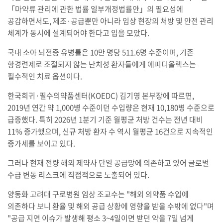
「마약류 관리에 관한 법률 일부개정법률안」의 필요성에
공감하면서도, 제조·공급뿐만 아니라 임상 현장의 처방 및 안전 관리
체계가 동시에 설계되어야 한다고 입을 모았다.
국내 소아 뇌전증 유병률은 10만 명당 511.6명 수준이며, 기존
항경련제로 조절되지 않는 난치성 환자들에게 에피디올렉스는
필수적인 치료 옵션이다.
한국희귀·필수의약품센터(KOEDC) 김기영 본부장에 따르면,
2019년 연간 약 1,000병 수준이던 수입량은 현재 10,180병 수준으로
급증했다. 특히 2026년 1분기 기준 월평균 처방 건수는 전년 대비
11% 증가했으며, 신규 처방 환자 수 역시 월평균 16건으로 지속적인
증가세를 보이고 있다.
그러나 현재 전량 해외 제약사 단일 공급망에 의존하고 있어 글로벌
수급 변동 리스크에 직접적으로 노출되어 있다.
양동화 고려대 구로병원 임상 조교수는 "해외 의약품 수입에
의존하다 보니 환율 및 해외 공급 상황에 영향을 받을 수밖에 없다"며
"공급 지연 이슈가 발생해 평소 3~4일이면 받던 약을 7일 넘게