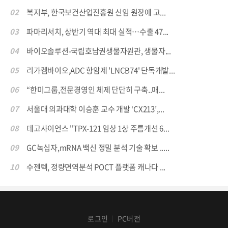
02
복지부, 한국보건산업진흥원 신임 원장에 고...
03
파마리서치, 상반기 역대 최대 실적…수출 47...
04
바이오솔루션-국립호남권생물자원관, 생물자...
05
리가켐바이오,ADC 항암제 'LNCB74' 단독개발...
06
“한미그룹,전문경영인 체제 단단히 구축..매...
07
서울대 의과대학 이승훈 교수 개발 ‘CX213’,...
08
테고사이언스 "TPX-121 임상 1상 주름개선 6...
09
GC녹십자,mRNA 백신 정밀 분석 기술 확보 .....
10
수젠텍, 정량면역분석 POCT 플랫폼 캐나다 ...
로그인
PC버전
│