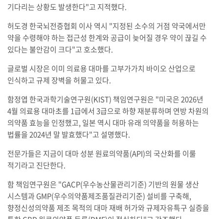
기다리는 상황도 발생한다"고 지적했다.
허도경 한국뇌전증협회 이사 역시 "지정된 소수의 거점 약국에서만
약을 수령해야 하는 접근성 한계와 공급이 늦어질 경우 약이 끊길 수
있다는 불안감이 크다"고 호소했다.
글로벌 시장은 이미 의료용 대마를 고부가가치 바이오 산업으로
인식하고 규제 장벽을 허물고 있다.
함정엽 한국과학기술연구원(KIST) 책임연구원은 "미국은 2026년
4월 의료용 대마초를 1급에서 3급으로 하향 재분류하며 연방 차원의
의약품 효능을 인정했고, 일본 역시 대마 유래 의약품을 허용하는
법률을 2024년 말 발효했다"고 설명했다.
전문가들은 지금이 대마 성분 원료의약품(API)의 국산화를 이룰
적기라고 진단한다.
함 책임연구원은 "GACP(우수농산물관리기준) 기반의 원물 생산
시스템과 GMP(우수의약품제조품질관리기준) 설비를 구축해,
향정신성의약품 제조 목적의 대마 재배 허가와 규제자유특구 실증을