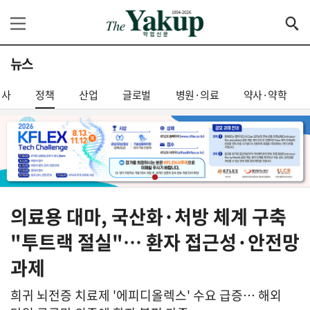
뉴스
기사
정책
산업
글로벌
병원·의료
약사·약학
의료용 대마, 국산화·처방 체계 구축
"투트랙 절실"… 환자 접근성·안전망
과제
희귀 뇌전증 치료제 '에피디올렉스' 수요 급증… 해외