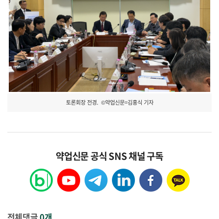
토론회장 전경. ©약업신문=김홍식 기자
약업신문 공식 SNS 채널 구독
전체댓글
0개