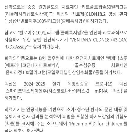
신약으로는 중증 원형탈모증 치료제인 ‘리트풀로캡슐50밀리그램
(리틀레시티닙토실산염)’과 위선암 치료제(CLDN18.2 양성 환자
대상)인 ‘빌로이주100밀리그램(졸베툭시맙)’을 허가했다.
참고로 ‘빌로이주100밀리그램(졸베툭시맙)’을 안전하고 효과적으로
사용하기 위한 동반 진단의료기기 ‘VENTANA CLDN18 (43-14A)
RxDx Assay’도 함께 허가했다.
희귀의약품으로는 B형 혈우병에 대한 유전자치료제인 ‘헴제닉스주
(에트라나코진데자파르보벡)’, 골수섬유증 치료제인
‘옴짜라정100밀리그램(모멜로티닙염산염수화물)’등을 허가했다.
백신은 2024~2025 절기 예방접종용 코로나19 백신
‘스파이크박스제이엔주(사스코로나바이러스-2 mRNA 백신)’를
허가했다.
의료기기는 인공지능을 기반으로 소아·청소년 환자의 문진 내용 및
생체지표 검사 결과를 분석하여 폐렴을 포함한 하기도감염의 위험도
(확률)를 표시해 주는 소프트웨어 ‘Pneumo-AID for children’를
국내 최초로 허가했다.