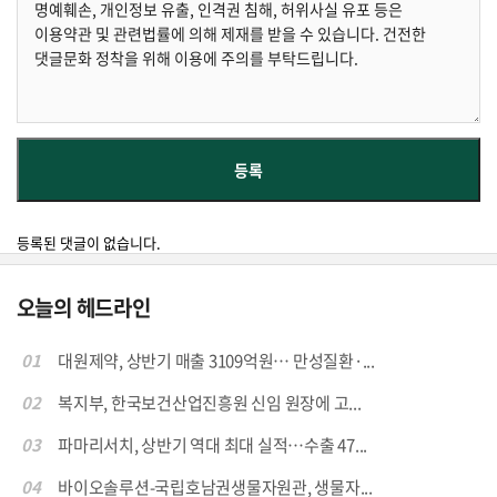
등록된 댓글이 없습니다.
오늘의 헤드라인
01
대원제약, 상반기 매출 3109억원… 만성질환·...
02
복지부, 한국보건산업진흥원 신임 원장에 고...
03
파마리서치, 상반기 역대 최대 실적…수출 47...
04
바이오솔루션-국립호남권생물자원관, 생물자...