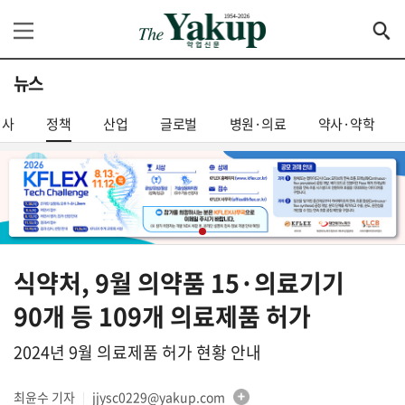
뉴스
기사
정책
산업
글로벌
병원·의료
약사·약학
식약처, 9월 의약품 15·의료기기
90개 등 109개 의료제품 허가
2024년 9월 의료제품 허가 현황 안내
최윤수 기자
jjysc0229@yakup.com
│