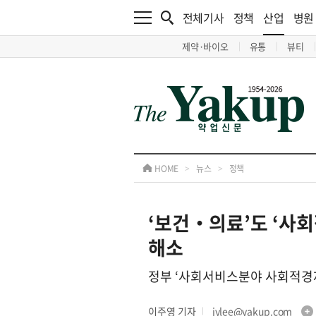
전체기사
정책
산업
병원
제약·바이오
유통
뷰티
HOME
>
뉴스
>
정책
‘보건‧의료’도 ‘사
해소
정부 ‘사회서비스분야 사회적경제
이주영 기자
jylee@yakup.com