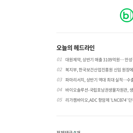
오늘의 헤드라인
01
대원제약, 상반기 매출 3109억원… 만성질
02
복지부, 한국보건산업진흥원 신임 원장에 고
03
파마리서치, 상반기 역대 최대 실적…수출 4
04
바이오솔루션-국립호남권생물자원관, 생물
05
리가켐바이오,ADC 항암제 'LNCB74' 단
전체댓글
0
개