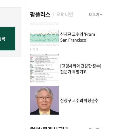
팜플러스
오피니언
더보기 +
신재규 교수의 'From
San Francisco'
[고령사회와 건강한 장수]
전문가 특별기고
심창구 교수의 약창춘추