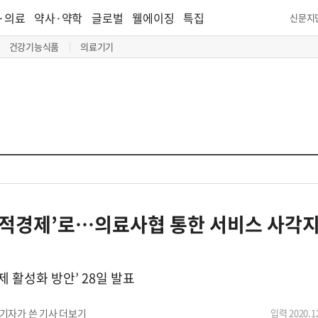
·의료
약사·약학
글로벌
웰에이징
특집
신문지
건강기능식품
의료기기
회적경제’로…의료사협 통한 서비스 사각
 활성화 방안’ 28일 발표
기자가 쓴 기사 더보기
입력 2020.12