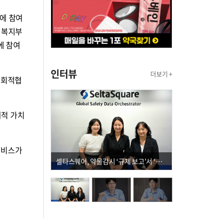
에 참여
 복지부
에 참여
인터뷰
더보기 +
사회적협
회적 가치
서비스가
셀타스퀘어, 약물감시 ‘규제 보고’서 ‘데이터 의사결정’으로 "PVX 전환 요구 커진다"