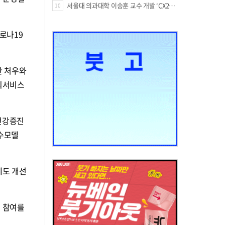
서울대 의과대학 이승훈 교수 개발 ‘CX213’, 미국 FDA 패스트트랙 지정
10
로나19
한 처우와
사회서비스
건강증진
우수모델
제도 개선
의 참여를