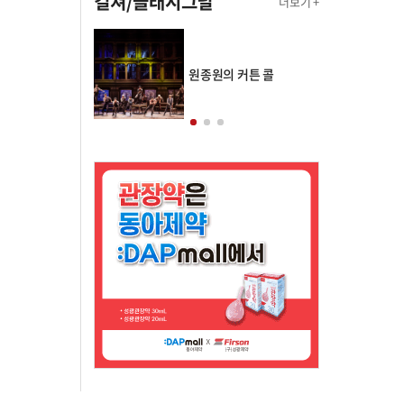
컬쳐/클래시그널
더보기 +
의 클래스토리
원종원의 커튼 콜