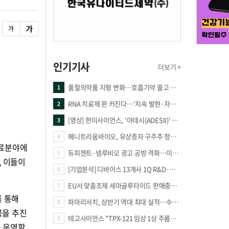
인기기사
더보기 +
품절의약품 지형 변화…호흡기약 줄고 만성질환 복합제 늘었다
1
RNA 치료제 판 커진다…‘지속 발현·자가증폭·단백질 복원’ 경쟁
2
[영상] 한미사이언스, '아데시(ADESII)' 앞세워 더마 시장 판도 바꾼다
3
페니트리움바이오, 유상증자 구주주 청약률 91.03% 기록
4
의료분야에
듀피젠트·넴루비오 광고 공방 격화…이번엔 사노피가 일부 문구 변경
5
, 이들이
[기업분석] 디바이스 13개사 1Q R&D·해외매출 증가
6
EU서 맞춤조제 세마글루타이드 판매중단 판결
7
를 통해
파마리서치, 상반기 역대 최대 실적…수출 47% 늘며 성장 견인
8
공을 추진
테고사이언스 "TPX-121 임상 1상 주름개선 66.7%·안전성 확보"
9
를 운영할