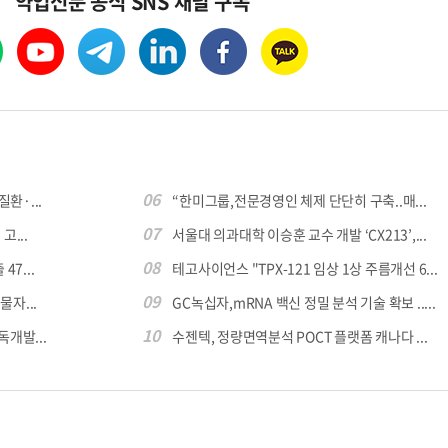
약업신문 공식 SNS 채널 구독
06
환·...
“한미그룹,전문경영인 체제 단단히 구축..매...
07
...
서울대 의과대학 이승훈 교수 개발 ‘CX213’,...
08
7...
테고사이언스 "TPX-121 임상 1상 주름개선 6...
09
자...
GC녹십자,mRNA 백신 정밀 분석 기술 확보 .....
10
독개발...
수젠텍, 정량면역분석 POCT 플랫폼 캐나다 ...