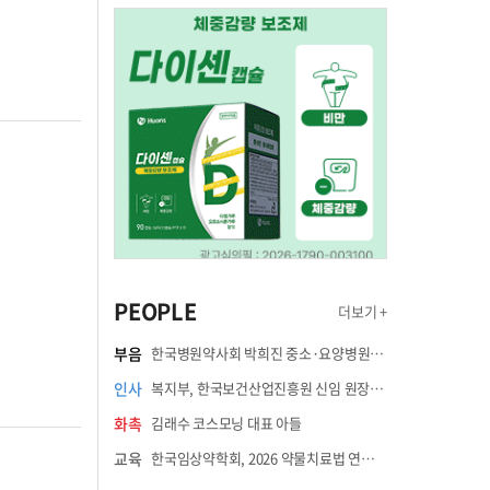
PEOPLE
더보기 +
부음
한국병원약사회 박희진 중소·요양병원이사(충청북도 청주의료원 약제팀장) 부친상
인사
복지부, 한국보건산업진흥원 신임 원장에 고상백 교수 임명
화촉
김래수 코스모닝 대표 아들
교육
한국임상약학회, 2026 약물치료법 연수강좌 8월 21일 개최