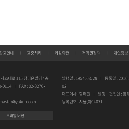
광고안내
고충처리
회원약관
저작권정책
개인정보
서초대로 115 정다운빌딩 4층
발행일 : 1954. 03. 29
등록일 : 2016. 
70-0114
FAX : 02-3270-
02
대표이사 : 함태원
발행 · 편집인 : 함
ebmaster@yakup.com
등록번호 : 서울,아04071
모바일 버전