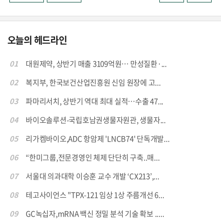
오늘의 헤드라인
01
대원제약, 상반기 매출 3109억원… 만성질환·...
02
복지부, 한국보건산업진흥원 신임 원장에 고...
03
파마리서치, 상반기 역대 최대 실적…수출 47...
04
바이오솔루션-국립호남권생물자원관, 생물자...
05
리가켐바이오,ADC 항암제 'LNCB74' 단독개발...
06
“한미그룹,전문경영인 체제 단단히 구축..매...
07
서울대 의과대학 이승훈 교수 개발 ‘CX213’,...
08
테고사이언스 "TPX-121 임상 1상 주름개선 6...
09
GC녹십자,mRNA 백신 정밀 분석 기술 확보 .....