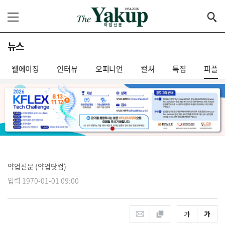
뉴스
웰에이징
인터뷰
오피니언
컬쳐
특집
피플
약업신문 (약업닷컴)
입력 1970-01-01 09:00