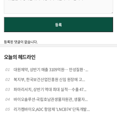
등록된 댓글이 없습니다.
오늘의 헤드라인
01
대원제약, 상반기 매출 3109억원… 만성질환·...
02
복지부, 한국보건산업진흥원 신임 원장에 고...
03
파마리서치, 상반기 역대 최대 실적…수출 47...
04
바이오솔루션-국립호남권생물자원관, 생물자...
05
리가켐바이오,ADC 항암제 'LNCB74' 단독개발...