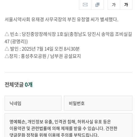
서울시약사회 유재경 사무국장의 부친 유정열 씨가 별세했다.
△ 빈소 : 당진중앙장례식장 1호실(충청남도 당진시 송악읍 조비실길
47 (광명리))
△ 발인 : 2025년 7월 14일 오전 8시30분
△장지 : 홍성추모공원 / 남부권 공설묘지
전체댓글
0개