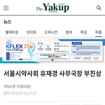
뉴스
웰에이징
인터뷰
오피니언
컬쳐
특집
피플
서울시약사회 유재경 사무국장 부친상
약업신문 (약업닷컴)
입력 2025-07-12 17:21