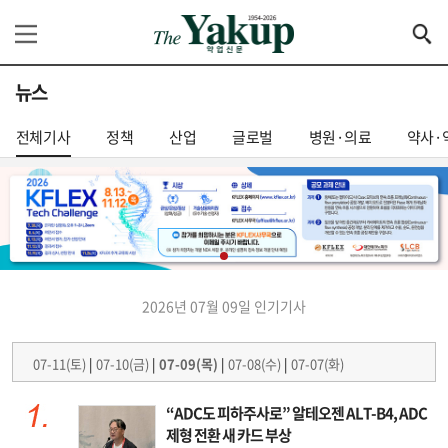
뉴스
전체기사
정책
산업
글로벌
병원·의료
약사·
2026년 07월 09일 인기기사
07-11(토)
|
07-10(금)
|
07-09(목)
|
07-08(수)
|
07-07(화)
“ADC도 피하주사로” 알테오젠 ALT-B4, ADC
제형 전환 새 카드 부상