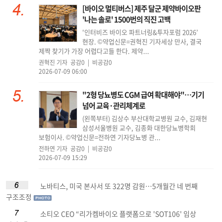
[바이오 멀티버스] 제주 달군 제약바이오판
'나는 솔로' 1500번의 직진 고백
'인터비즈 바이오 파트너링&투자포럼 2026’
현장. ©약업신문=권혁진 기자세상 만사, 결국
제짝 찾기가 가장 어렵다고들 한다. 제약...
권혁진 기자
공감0 | 비공감0
2026-07-09 06:00
"2형 당뇨병도 CGM 급여 확대해야"…기기
넘어 교육·관리체계로
(왼쪽부터) 김상수 부산대학교병원 교수, 김재현
삼성서울병원 교수, 김종화 대한당뇨병학회
보험이사. ©약업신문=전하연 기자당뇨병 관...
전하연 기자
공감0 | 비공감0
2026-07-09 15:29
노바티스, 미국 본사서 또 322명 감원…5개월간 네 번째
구조조정
소티오 CEO “리가켐바이오 플랫폼으로 'SOT106' 임상