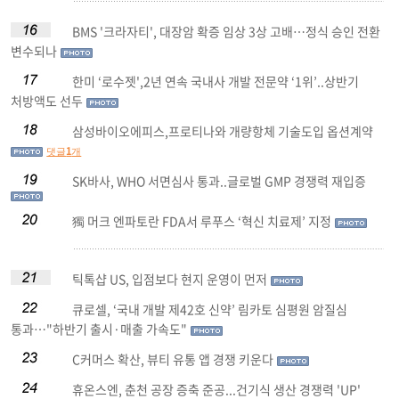
BMS '크라자티', 대장암 확증 임상 3상 고배…정식 승인 전환
변수되나
한미 ‘로수젯',2년 연속 국내사 개발 전문약 ‘1위’..상반기
처방액도 선두
삼성바이오에피스,프로티나와 개량항체 기술도입 옵션계약
1
댓글
개
SK바사, WHO 서면심사 통과..글로벌 GMP 경쟁력 재입증
獨 머크 엔파토란 FDA서 루푸스 ‘혁신 치료제’ 지정
틱톡샵 US, 입점보다 현지 운영이 먼저
큐로셀, ‘국내 개발 제42호 신약’ 림카토 심평원 암질심
통과…"하반기 출시·매출 가속도"
C커머스 확산, 뷰티 유통 앱 경쟁 키운다
휴온스엔, 춘천 공장 증축 준공...건기식 생산 경쟁력 'UP'