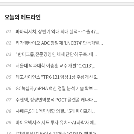
오늘의 헤드라인
01
파마리서치, 상반기 역대 최대 실적…수출 47...
02
리가켐바이오,ADC 항암제 'LNCB74' 단독개발...
03
“한미그룹,전문경영인 체제 단단히 구축..매...
04
서울대 의과대학 이승훈 교수 개발 ‘CX213’,...
05
테고사이언스 "TPX-121 임상 1상 주름개선 6...
06
GC녹십자,mRNA 백신 정밀 분석 기술 확보 .....
07
수젠텍, 정량면역분석 POCT 플랫폼 캐나다 ...
08
샤페론,5대1 액면병합 의결.."5개 파이프라...
09
바이오넥서스,시드 투자 유치…AI 과학자 에...
10
[기업분석] 디바이스 13개사 1Q R&D·해외매...