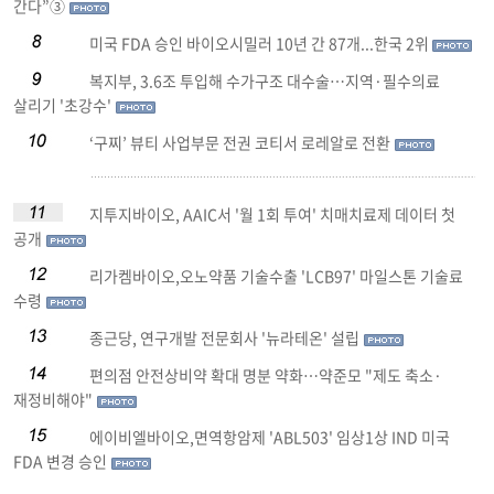
간다”③
미국 FDA 승인 바이오시밀러 10년 간 87개...한국 2위
복지부, 3.6조 투입해 수가구조 대수술…지역·필수의료
살리기 '초강수'
‘구찌’ 뷰티 사업부문 전권 코티서 로레알로 전환
지투지바이오, AAIC서 '월 1회 투여' 치매치료제 데이터 첫
공개
리가켐바이오,오노약품 기술수출 'LCB97' 마일스톤 기술료
수령
종근당, 연구개발 전문회사 '뉴라테온' 설립
편의점 안전상비약 확대 명분 약화…약준모 "제도 축소·
재정비해야"
에이비엘바이오,면역항암제 'ABL503' 임상1상 IND 미국
FDA 변경 승인