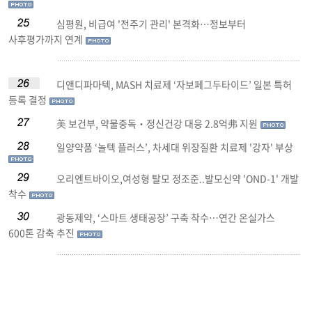
심평원, 비급여 '전주기 관리' 본격화…정보부터
사후평가까지 연계
디앤디파마텍, MASH 치료제 ‘자보페그두타이드’ 일본 특허
등록 결정
美 보건부, 약물중독‧정신건강 대응 2.8억弗 지원
일양약품 ‘놀텍 플러스’, 차세대 위장질환 치료제 '강자' 부상
오리엔트바이오,여성형 탈모 정조준..발모신약 'OND-1' 개발
착수
광동제약, ‘스마트 생태공장’ 구축 착수…연간 온실가스
600톤 감축 추진