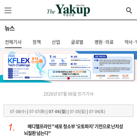
뉴스
전체기사
정책
산업
글로벌
병원·의료
약사·
2026년 07월 06일 인기기사
07-08(수)
|
07-07(화)
|
07-06(월)
|
07-05(일)
|
07-04(토)
메디헬프라인 "세포 청소부 '오토파지' 기전으로 난치성
뇌질환 넘는다"