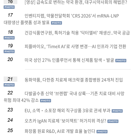
[영상] 급속도로 변하는 약국 환경, 대구시약사회의 해법은?
인벤티지랩, 약물전달학회 'CRS 2026'서 mRNA-LNP
대량생산 플랫폼 성과 발표
건강식품연구원, 특허기술 적용 '닥터엘비' 재생산..약국 공급
피플바이오, ‘TimeX AI’로 사명 변경…AI 인프라 기업 전환
미국 성인 27% 인플루언서 통해 신제품 탐색‧발굴
동화약품, 다한증 치료제 에크락겔 종합병원 24개처 진입
다발골수종 신약 ‘브렌랩’ 국내 상륙…기존 치료 대비 사망
위험 최대 42% 감소
EU, 소액‧소포장 해외 직구상품 3유로 관세 부과
오츠카 IgAN 치료제 ‘보이잭트’ 허가지위 격상?
화장품 원료 R&D, AI로 개발 효율 높인다