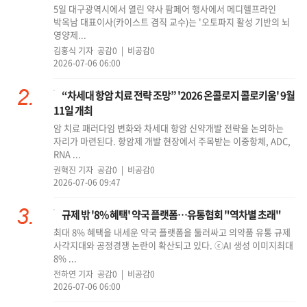
5일 대구광역시에서 열린 약사 팜페어 행사에서 메디헬프라인
박옥남 대표이사(카이스트 겸직 교수)는 '오토파지 활성 기반의 뇌
영양제...
김홍식 기자
공감0 | 비공감0
2026-07-06 06:00
“차세대 항암 치료 전략 조망” '2026 온콜로지 콜로키움' 9월
11일 개최
암 치료 패러다임 변화와 차세대 항암 신약개발 전략을 논의하는
자리가 마련된다. 항암제 개발 현장에서 주목받는 이중항체, ADC,
RNA ...
권혁진 기자
공감0 | 비공감0
2026-07-06 09:47
규제 밖 '8% 혜택' 약국 플랫폼…유통협회 "역차별 초래"
최대 8% 혜택을 내세운 약국 플랫폼을 둘러싸고 의약품 유통 규제
사각지대와 공정경쟁 논란이 확산되고 있다. ⓒAI 생성 이미지최대
8% ...
전하연 기자
공감0 | 비공감0
2026-07-06 06:00