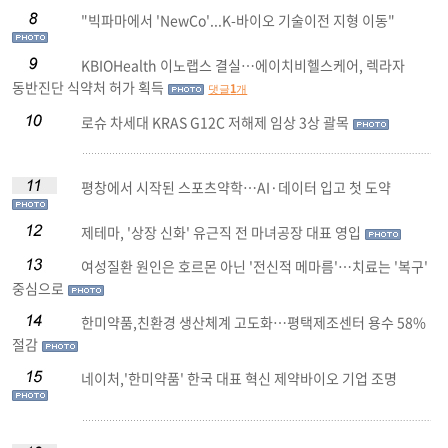
"빅파마에서 'NewCo'...K-바이오 기술이전 지형 이동"
KBIOHealth 이노랩스 결실…에이치비헬스케어, 렉라자
동반진단 식약처 허가 획득
1
댓글
개
로슈 차세대 KRAS G12C 저해제 임상 3상 괄목
평창에서 시작된 스포츠약학…AI·데이터 입고 첫 도약
제테마, '상장 신화' 유근직 전 마녀공장 대표 영입
여성질환 원인은 호르몬 아닌 '전신적 메마름'…치료는 '복구'
중심으로
한미약품,친환경 생산체계 고도화…평택제조센터 용수 58%
절감
네이처,'한미약품' 한국 대표 혁신 제약바이오 기업 조명