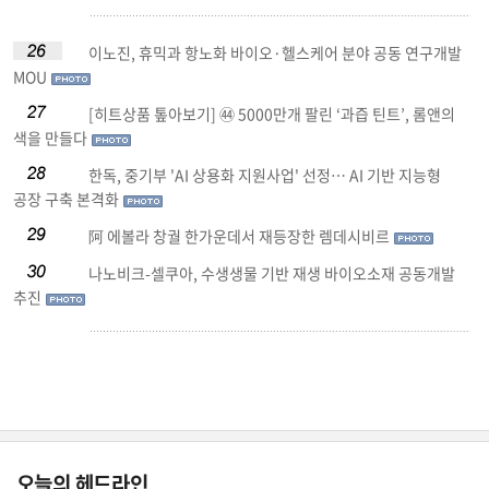
이노진, 휴믹과 항노화 바이오·헬스케어 분야 공동 연구개발
MOU
[히트상품 톺아보기] ㊹ 5000만개 팔린 ‘과즙 틴트’, 롬앤의
색을 만들다
한독, 중기부 'AI 상용화 지원사업' 선정… AI 기반 지능형
공장 구축 본격화
阿 에볼라 창궐 한가운데서 재등장한 렘데시비르
나노비크-셀쿠아, 수생생물 기반 재생 바이오소재 공동개발
추진
오늘의 헤드라인