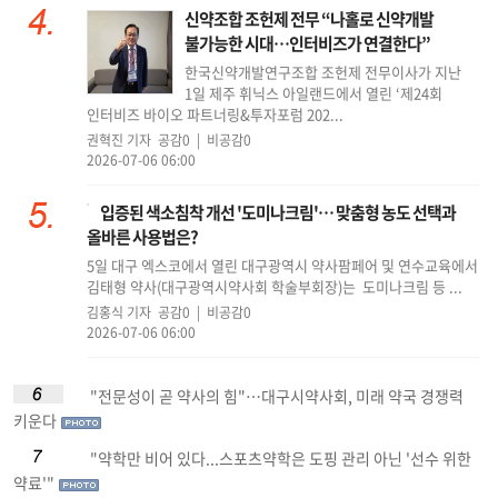
신약조합 조헌제 전무 “나홀로 신약개발
불가능한 시대…인터비즈가 연결한다”
한국신약개발연구조합 조헌제 전무이사가 지난
1일 제주 휘닉스 아일랜드에서 열린 ‘제24회
인터비즈 바이오 파트너링&투자포럼 202...
권혁진 기자
공감0 | 비공감0
2026-07-06 06:00
입증된 색소침착 개선 '도미나크림'… 맞춤형 농도 선택과
올바른 사용법은?
5일 대구 엑스코에서 열린 대구광역시 약사팜페어 및 연수교육에서
김태형 약사(대구광역시약사회 학술부회장)는 도미나크림 등 ...
김홍식 기자
공감0 | 비공감0
2026-07-06 06:00
"전문성이 곧 약사의 힘"…대구시약사회, 미래 약국 경쟁력
키운다
"약학만 비어 있다...스포츠약학은 도핑 관리 아닌 '선수 위한
약료'"