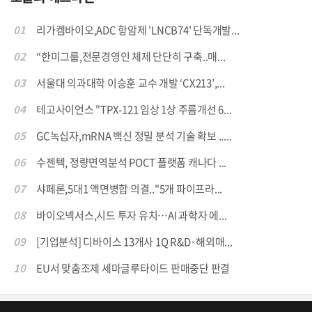
01
리가켐바이오,ADC 항암제 'LNCB74' 단독개발...
02
“한미그룹,전문경영인 체제 단단히 구축..매...
03
서울대 의과대학 이승훈 교수 개발 ‘CX213’,...
04
테고사이언스 "TPX-121 임상 1상 주름개선 6...
05
GC녹십자,mRNA 백신 정밀 분석 기술 확보 .....
06
수젠텍, 정량면역분석 POCT 플랫폼 캐나다 ...
07
샤페론,5대1 액면병합 의결.."5개 파이프라...
08
바이오넥서스,시드 투자 유치…AI 과학자 에...
09
[기업분석] 디바이스 13개사 1Q R&D·해외매...
10
EU서 맞춤조제 세마글루타이드 판매중단 판결