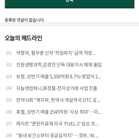
등록된 댓글이 없습니다.
오늘의 헤드라인
01
약평위, 혈우병 신약 '하임파지' 급여 적정...
02
진원생명과학,김경진 단독 대표이사 체제 돌입
03
보령, 상반기 매출 5,350억원 8.7%-영업익 2...
04
지놈앤컴퍼니,화장품-전자상거래 사업 진출
05
한약사회 "복지부, 한약사 개설약국 OTC 공...
06
휴젤, 상반기 매출 2545억원 '사상 최대'…미...
07
메지온 "폰탄치료제 미국 'FUEL-2' 임상 프...
08
"동네 보건소부터 응급실까지"… 정부, 'AI ...