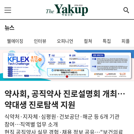
뉴스
웰에이징
인터뷰
오피니언
컬쳐
특집
피플
약사회, 공직약사 진로설명회 개최…
약대생 진로탐색 지원
식약처·지자체·심평원·건보공단·해군 등 6개 기관
참여…직역별 업무 소개
현직 공직약사 실무 경험·채용 정보 공유…"보건의료