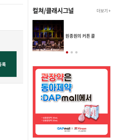
컬쳐/클래시그널
더보기 +
의 클래스토리
원종원의 커튼 콜