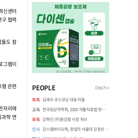
더혁신센터
연구 협력
업들도 참
프로그램이
로그램 관련
PEOPLE
더보기 +
화촉
김래수 코스모닝 대표 아들
 한자리에
교육
한국임상약학회, 2026 약물치료법 연수강좌 8월 21일 개최
뇌과학 연
화촉
강복인 (주)원강팜 사장 차녀
인사
강스템바이오텍, 창업자 서울대 강경선 교수 최고과학책임자 선임