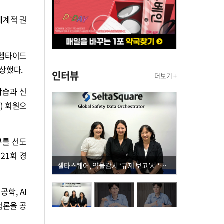
의 세계적 권
신경펩타이드
수상했다.
인터뷰
더보기 +
운동학습과 신
s) 회원으
연구를 선도
제21회 경
셀타스퀘어, 약물감시 ‘규제 보고’서 ‘데이터 의사결정’으로 "PVX 전환 요구 커진다"
학, AI
방법론을 공