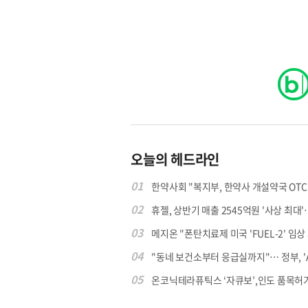
오늘의 헤드라인
01
한약사회 "복지부, 한약사 개설약국 OTC 공
02
휴젤, 상반기 매출 2545억원 '사상 최대'…
03
메지온 "폰탄치료제 미국 'FUEL-2' 임상 프
04
"동네 보건소부터 응급실까지"… 정부, 'AI 
05
온코닉테라퓨틱스 ‘자큐보’,인도 품목허가..