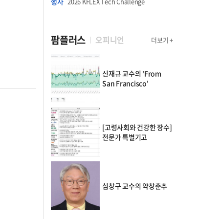
행사
2026 KFLEX Tech Challenge
팜플러스
오피니언
더보기 +
신재규 교수의 'From
San Francisco'
[고령사회와 건강한 장수]
전문가 특별기고
심창구 교수의 약창춘추