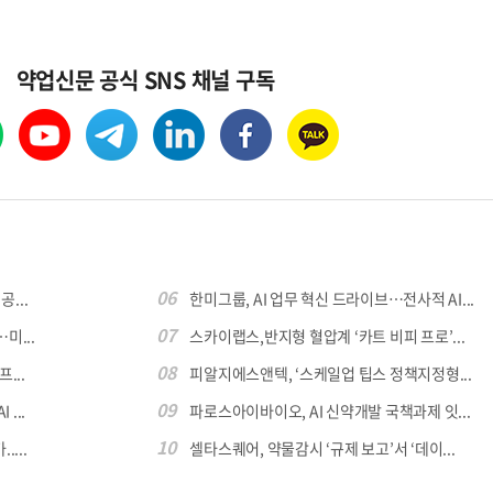
약업신문 공식 SNS 채널 구독
06
...
한미그룹, AI 업무 혁신 드라이브…전사적 AI...
07
미...
스카이랩스,반지형 혈압계 ‘카트 비피 프로’...
08
...
피알지에스앤텍, ‘스케일업 팁스 정책지정형...
09
...
파로스아이바이오, AI 신약개발 국책과제 잇...
10
...
셀타스퀘어, 약물감시 ‘규제 보고’서 ‘데이...