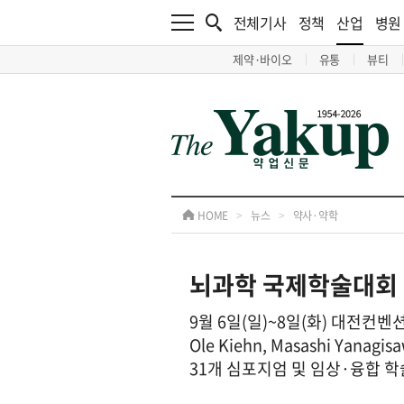
전체기사
정책
산업
병원
제약·바이오
유통
뷰티
HOME
>
뉴스
>
약사·약학
뇌과학 국제학술대회 ‘K
9월 6일(일)~8일(화) 대전컨벤션
Ole Kiehn, Masashi Ya
31개 심포지엄 및 임상·융합 