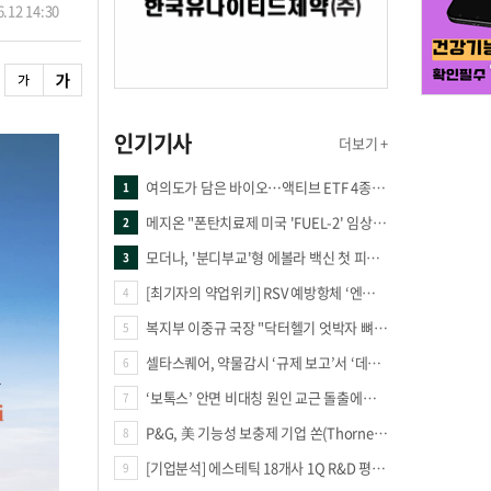
.12 14:30
인기기사
더보기 +
여의도가 담은 바이오…액티브 ETF 4종의 선택은
1
메지온 "폰탄치료제 미국 'FUEL-2' 임상 프로토콜 영국 승인"
2
모더나, '분디부교'형 에볼라 백신 첫 피험자 접종
3
[최기자의 약업위키] RSV 예방항체 ‘엔플론시아’
4
복지부 이중규 국장 "닥터헬기 엇박자 뼈아파… 외상체계 전면 재정립"
5
셀타스퀘어, 약물감시 ‘규제 보고’서 ‘데이터 의사결정’으로 "PVX 전환 요구 커진다"
6
‘보톡스’ 안면 비대칭 원인 교근 돌출에도 사용?
7
P&G, 美 기능성 보충제 기업 쏜(Thorne) 인수
8
[기업분석] 에스테틱 18개사 1Q R&D 평균 69억…3.8%↑
9