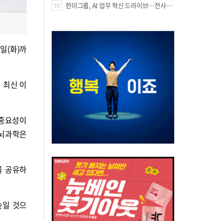
한미그룹, AI 업무 혁신 드라이브…전사적 AI 활용 문화 구축
10
 8일(화)까
 최신 이
 중요성이
 뇌과학은
를 공유하
높일 것으