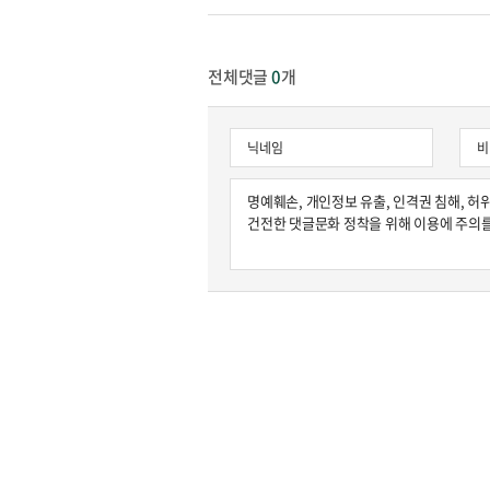
전체댓글
0
개
원종원의 커튼 