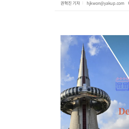
권혁진 기자
hjkwon@yakup.com