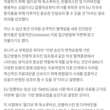
치료하기 위해 ‘옵디보’와 독소루비신, 빈블라스틴 및 다카바진을
병용하는 요법이 EU 집행위로부터 허가를 취득한 것이 EU 각국의
환자들을 위해 이루어진 중요한 진일보라 할 수 있을 것”이라는 말로
의의를 강조했다.
지난 수 십년 동안 이처럼 공격적인 혈액암을 새로 진단받은
환자들은 집중적인(intensive) 치료 접근방법에 직면해 왔고
덧붙이기도 했다.
모니카 쇼 부회장은 뒤이어 “이번 승인이 면역요법제 기반
접근방법이 전형적 호지킨 림프종과 같은 악성 혈액종양에서
나타내는 유익성과 중요한 역할에 무게를 싣게 하는 것인자 BMS가
다양한 유형의 암에 대응하는 치료여정의 이른 단계에서 이처럼
혁신적인 치료대안을 선보이기 위해 변함없이 사세를 집중하고
있음이 반영된 성과라 할 수 있을 것”이라고 설명했다.
EU 집행위는 임상 3상 ‘SWOG 1826 시험’에서 도출된 자료를 근거로
이번에 ‘옵디보’ 기반 병용요법을 승인키로 결정한 것이다.
이 시험에서 ‘옵디보’와 독소루비신, 빈블라스틴 및 다카바진을