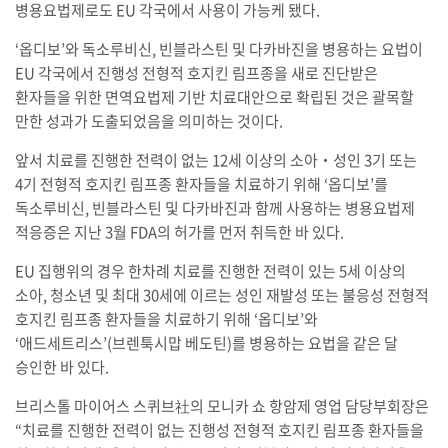
병용요법제로도 EU 각국에서 사용이 가능케 됐다.
‘옵디보’와 독소루비신, 빈블라스틴 및 다카바진을 병용하는 요법이
EU 각국에서 진행성 전형적 호지킨 림프종을 새로 진단받은
환자들을 위한 면역요법제 기반 치료대안으로 확립된 것은 괄목할
만한 성과가 도출되었음을 의미하는 것이다.
앞서 치료를 진행한 전력이 없는 12세 이상의 소아‧성인 3기 또는
4기 전형적 호지킨 림프종 환자들을 치료하기 위해 ‘옵디보’를
독소루비신, 빈블라스틴 및 다카바진과 함께 사용하는 병용요법제
적응증은 지난 3월 FDA의 허가를 먼저 취득한 바 있다.
EU 집행위의 경우 한차례 치료를 진행한 전력이 있는 5세 이상의
소아, 청소년 및 최대 30세에 이르는 성인 재발성 또는 불응성 전형적
호지킨 림프종 환자들을 치료하기 위해 ‘옵디보’와
‘애드세트리스’(브렌툭시맙 베도틴)를 병용하는 요법을 같은 달
승인한 바 있다.
브리스톨 마이어스 스퀴브社의 모니카 쇼 항암제 영업 담당부회장은
“치료를 진행한 전력이 없는 진행성 전형적 호지킨 림프종 환자들을