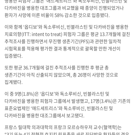
병용한 피험자 그룹은 ‘애드세트리스’와 독소루비신, 빈블라스틴 및
다카바진을 병용한 대조그룹과 비교했을 때 종양이 진행되었거나
환자가 사망에 이른 비율이 58% 감소한 것으로 입증됐다.
이와 함께 ‘옵디보’와 독소루비신, 빈블라스틴 및 다카바진을 병용한
치료의향(ITT: intent to treat) 피험자 그룹은 평균 13.7개월에 걸친
추적조사를 진행하면서 무진행 생존기간(PFS)과 관련한 일차적
시험목표를 적용해 평가한 결과 통계적으로 괄목할 만한 개선이
입증됐다.
또한 평균 36.7개월에 걸친 추적조사를 진행한 후 평균 총
생존기간이 아직 산출되지 않았으며, 총 26명이 사망한 것으로
집계됐다.
이 중 9명(1.8%)은 ‘옵디보’와 독소루비신, 빈블라스틴 및
다카바진을 병용한 피험자 그룹에서 발생했고, 17명(3.4%)은 기존의
표준요법제인 ‘애드세트리스’와 독소루비신, 빈블라스틴 및
다카바진을 병용한 대조그룹에서 보고됐다.
프랑스 릴대학 의과대학의 프랑크 모르슈하우저 교수(혈액학)는
“3기 또는 4기 전형적 호지킨 림프종을 새로 진단받은 환자들의 경우