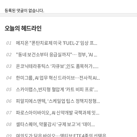
등록된 댓글이 없습니다.
오늘의 헤드라인
01
메지온 "폰탄치료제 미국 'FUEL-2' 임상 프...
02
"동네 보건소부터 응급실까지"… 정부, 'AI ...
03
온코닉테라퓨틱스 ‘자큐보’,인도 품목허가.....
04
한미그룹, AI 업무 혁신 드라이브…전사적 AI...
05
스카이랩스,반지형 혈압계 ‘카트 비피 프로’...
06
피알지에스앤텍, ‘스케일업 팁스 정책지정형...
07
파로스아이바이오, AI 신약개발 국책과제 잇...
08
셀타스퀘어, 약물감시 ‘규제 보고’서 ‘데이...
09
여의도가 담은 바이오…액티브 ETF 4종의 선택은