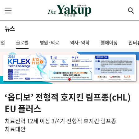
뉴스
산업
글로벌
병원·의료
약사·약학
웰에이징
인터
‘옵디보’ 전형적 호지킨 림프종(cHL)
EU 플러스
치료전력 12세 이상 3/4기 전형적 호지킨 림프종
치료대안