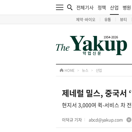
전체기사
정책
산업
병원
제약·바이오
유통
뷰티
HOME
>
뉴스
>
산업
제네럴 밀스, 중국서 
현지서 3,000여 퀵-서비스 차 
이덕규 기자
abcd@yakup.com