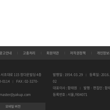
광고안내
고충처리
회원약관
저작권정책
개인정보
서초대로 115 정다운빌딩 4층
발행일 : 1954. 03. 29
등록일 : 2016. 
70-0114
FAX : 02-3270-
02
대표이사 : 함태원
발행 · 편집인 : 함
ebmaster@yakup.com
등록번호 : 서울,아04071
모바일 버전