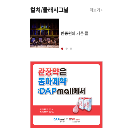
컬쳐/클래시그널
더보기 +
의 클래스토리
원종원의 커튼 콜