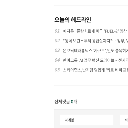
오늘의 헤드라인
01
메지온 "폰탄치료제 미국 'FUEL-2' 임상 프
02
"동네 보건소부터 응급실까지"… 정부, 'AI 
03
온코닉테라퓨틱스 ‘자큐보’,인도 품목허가..
04
한미그룹, AI 업무 혁신 드라이브…전사적 A
05
스카이랩스,반지형 혈압계 ‘카트 비피 프로’
전체댓글
0
개