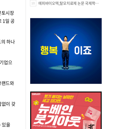
에피바이오텍,탈모치료제 논문 국제학술지 '테라노스틱스' 표지 선정
10
 본토시장
 1일 공
드의 하나
 기업으
 브랜드와
함없이 갖
수 있을