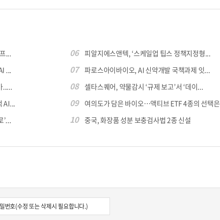
06
...
피알지에스앤텍, ‘스케일업 팁스 정책지정형...
07
...
파로스아이바이오, AI 신약개발 국책과제 잇...
08
...
셀타스퀘어, 약물감시 ‘규제 보고’서 ‘데이...
09
I...
여의도가 담은 바이오…액티브 ETF 4종의 선택은
10
...
중국, 화장품 성분 보충검사법 2종 신설