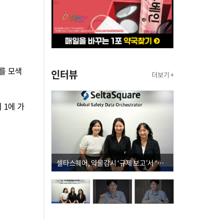
를 모색
인터뷰
더보기 +
 1에 가
셀타스퀘어, 약물감시 ‘규제 보고’서 ‘데이터 의사결정’으로 "PVX 전환 요구 커진다"