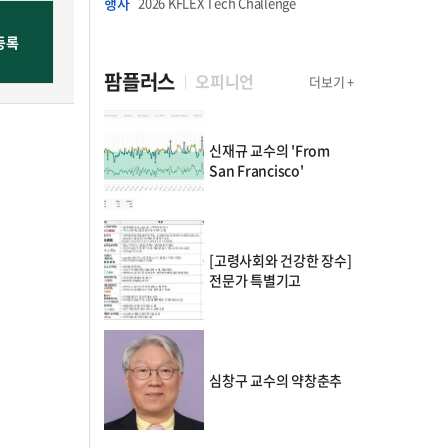
행사
2026 KFLEX Tech Challenge
팜플러스
오피니언
더보기 +
신재규 교수의 'From
San Francisco'
[고령사회와 건강한 장수]
전문가 특별기고
심창구 교수의 약창춘추