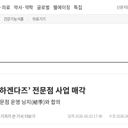
·의료
약사·약학
글로벌
웰에이징
특집
신문지
건강기능식품
의료기기
‘하겐다즈’ 전문점 사업 매각
전문점 운영 닝지(楮季)와 합의
기자가 쓴 기사 더보기
입력 2026.06.02 17:40
수정 2026.06