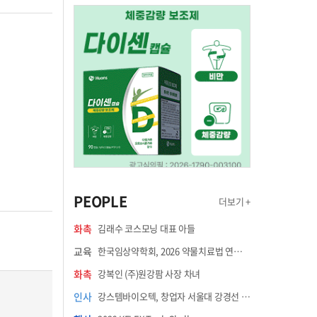
PEOPLE
더보기 +
화촉
김래수 코스모닝 대표 아들
교육
한국임상약학회, 2026 약물치료법 연수강좌 8월 21일 개최
화촉
강복인 (주)원강팜 사장 차녀
인사
강스템바이오텍, 창업자 서울대 강경선 교수 최고과학책임자 선임