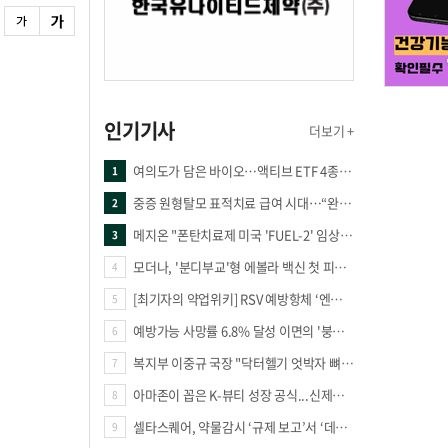
인기기사
더보기 +
여의도가 담은 바이오…액티브 ETF 4종의 선택은
1
중증 원형탈모 표적치료 급여 시대…“완결 아닌 출발점”
2
메지온 "폰탄치료제 미국 'FUEL-2' 임상 프로토콜 영국 승인"
3
모더나, '분디부교'형 에볼라 백신 첫 피험자 접종
4
[최기자의 약업위키] RSV 예방항체 ‘엔플론시아’
5
예방가능 사망률 6.8% 달성 이면의 '붕괴 위기'… 중증외상체계 혁신 시급
6
복지부 이중규 국장 "닥터헬기 엇박자 뼈아파… 외상체계 전면 재정립"
7
아마존이 꼽은 K-뷰티 성장 공식...신제품·시장·품목 확장
8
셀타스퀘어, 약물감시 ‘규제 보고’서 ‘데이터 의사결정’으로 "PVX 전환 요구 커진다"
9