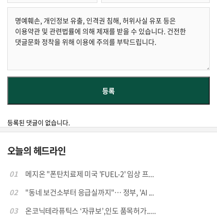
등록된 댓글이 없습니다.
오늘의 헤드라인
01
메지온 "폰탄치료제 미국 'FUEL-2' 임상 프...
02
"동네 보건소부터 응급실까지"… 정부, 'AI ...
03
온코닉테라퓨틱스 ‘자큐보’,인도 품목허가.....