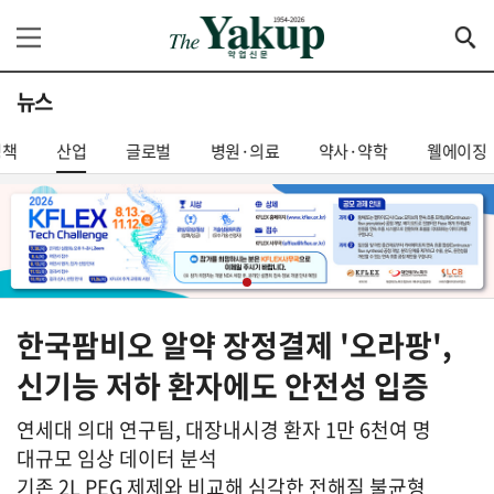
뉴스
정책
산업
글로벌
병원·의료
약사·약학
웰에이징
한국팜비오 알약 장정결제 '오라팡',
신기능 저하 환자에도 안전성 입증
연세대 의대 연구팀, 대장내시경 환자 1만 6천여 명
대규모 임상 데이터 분석
기존 2L PEG 제제와 비교해 심각한 전해질 불균형