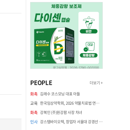
PEOPLE
더보기 +
화촉
김래수 코스모닝 대표 아들
교육
한국임상약학회, 2026 약물치료법 연수강좌 8월 21일 개최
화촉
강복인 (주)원강팜 사장 차녀
인사
강스템바이오텍, 창업자 서울대 강경선 교수 최고과학책임자 선임