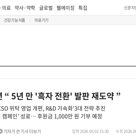
·의료
약사·약학
글로벌
웰에이징
특집
신문지
건강기능식품
의료기기
“ 5년 만 '흑자 전환' 발판 재도약 ”
SO 위탁 영업 개편, R&D 가속화'3대 전략 추진
 캠페인’ 성료… 후원금 1,000만 원 기부 예정
기자가 쓴 기사 더보기
입력 2026.06.02 15:30
수정 2026.06