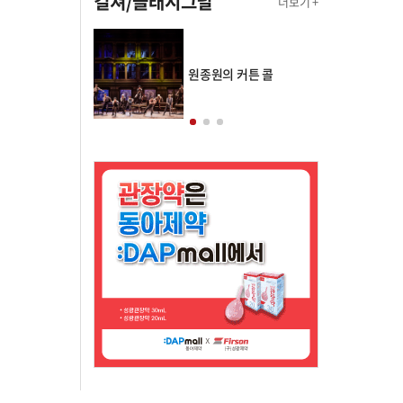
컬쳐/클래시그널
더보기 +
의 클래스토리
원종원의 커튼 콜