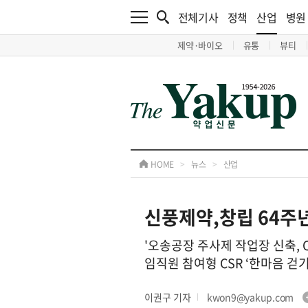
전체기사
정책
산업
병원
제약·바이오
유통
뷰티
HOME
>
뉴스
>
산업
신풍제약,창립 64주년 
'오송공장 주사제 작업장 신축, C
임직원 참여형 CSR ‘한마음 걷기
이권구 기자
kwon9@yakup.com