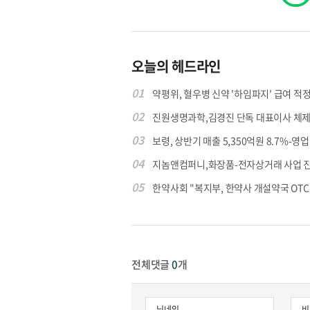
오늘의 헤드라인
01
약평위, 혈우병 신약 '하임파지' 급여 적정.
02
진원생명과학,김경진 단독 대표이사 체제
03
보령, 상반기 매출 5,350억원 8.7%-영업익
04
지놈앤컴퍼니,화장품-전자상거래 사업 
05
한약사회 "복지부, 한약사 개설약국 OTC 공
전체댓글
0
개