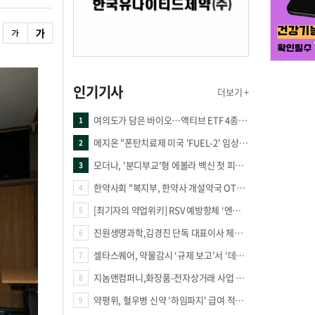
인기기사
더보기 +
여의도가 담은 바이오…액티브 ETF 4종의 선택은
1
메지온 "폰탄치료제 미국 'FUEL-2' 임상 프로토콜 영국 승인"
2
모더나, '분디부교'형 에볼라 백신 첫 피험자 접종
3
한약사회 "복지부, 한약사 개설약국 OTC 공급 방해 더는 방관 말아야"
4
[최기자의 약업위키] RSV 예방항체 ‘엔플론시아’
5
진원생명과학,김경진 단독 대표이사 체제 돌입
6
셀타스퀘어, 약물감시 ‘규제 보고’서 ‘데이터 의사결정’으로 "PVX 전환 요구 커진다"
7
지놈앤컴퍼니,화장품-전자상거래 사업 진출
8
약평위, 혈우병 신약 '하임파지' 급여 적정성 인정…조건부 통과
9