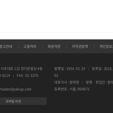
광고안내
고충처리
회원약관
저작권정책
개인정보
서초대로 115 정다운빌딩 4층
발행일 : 1954. 03. 29
등록일 : 2016. 
70-0114
FAX : 02-3270-
02
대표이사 : 함태원
발행 · 편집인 : 함
ebmaster@yakup.com
등록번호 : 서울,아04071
모바일 버전