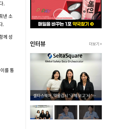
다.
뤄낸 소
다.
함께 성
인터뷰
더보기 +
 이를 통
셀타스퀘어, 약물감시 ‘규제 보고’서 ‘데이터 의사결정’으로 "PVX 전환 요구 커진다"