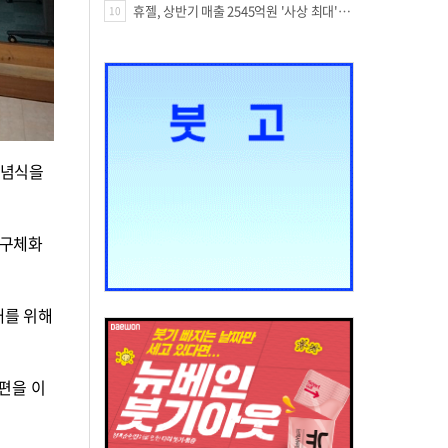
휴젤, 상반기 매출 2545억원 '사상 최대'…미국 투자 속 성장세 지속
10
기념식을
 구체화
대를 위해
편을 이