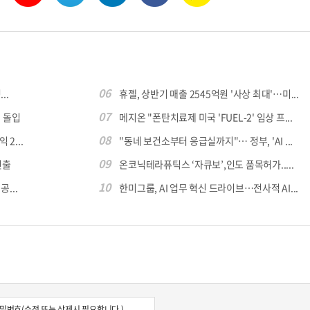
06
..
휴젤, 상반기 매출 2545억원 '사상 최대'…미...
07
 돌입
메지온 "폰탄치료제 미국 'FUEL-2' 임상 프...
08
 2...
"동네 보건소부터 응급실까지"… 정부, 'AI ...
09
진출
온코닉테라퓨틱스 ‘자큐보’,인도 품목허가.....
10
...
한미그룹, AI 업무 혁신 드라이브…전사적 AI...