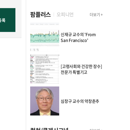
팜플러스
오피니언
더보기 +
신재규 교수의 'From
San Francisco'
[고령사회와 건강한 장수]
전문가 특별기고
심창구 교수의 약창춘추