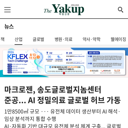
뉴스
정책
산업
글로벌
병원·의료
약사·약학
웰에이징
마크로젠, 송도글로벌지놈센터
준공... AI 정밀의료 글로벌 허브 가동
1만8500㎡ 규모 ··· 유전체 데이터 생산부터 AI 해석·
임상 분석까지 통합 수행
AI·자동화 기반 대규모 유전체 분석 체계 구축... 글로벌