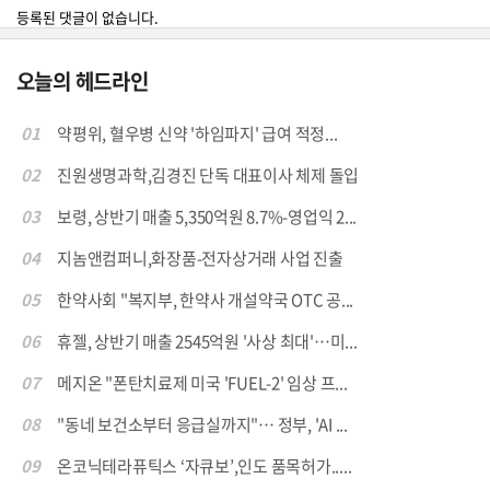
등록된 댓글이 없습니다.
오늘의 헤드라인
01
약평위, 혈우병 신약 '하임파지' 급여 적정...
02
진원생명과학,김경진 단독 대표이사 체제 돌입
03
보령, 상반기 매출 5,350억원 8.7%-영업익 2...
04
지놈앤컴퍼니,화장품-전자상거래 사업 진출
05
한약사회 "복지부, 한약사 개설약국 OTC 공...
06
휴젤, 상반기 매출 2545억원 '사상 최대'…미...
07
메지온 "폰탄치료제 미국 'FUEL-2' 임상 프...
08
"동네 보건소부터 응급실까지"… 정부, 'AI ...
09
온코닉테라퓨틱스 ‘자큐보’,인도 품목허가.....