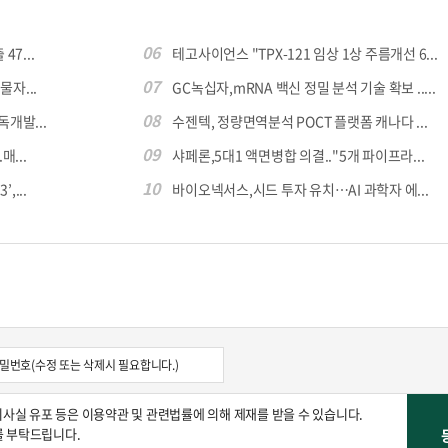
06
7...
테고사이언스 "TPX-121 임상 1상 주름개선 6...
07
자...
GC녹십자,mRNA 백신 정밀 분석 기술 확보 .....
08
독개발...
수젠텍, 정량면역분석 POCT 플랫폼 캐나다 ...
09
...
샤페론,5대1 액면병합 의결.."5개 파이프라...
10
,...
바이오넥서스,시드 투자 유치…AI 과학자 에...