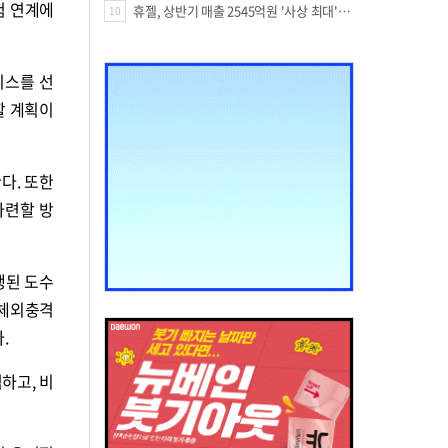
험 연계에
휴젤, 상반기 매출 2545억원 '사상 최대'…미국 투자 속 성장세 지속
10
비스를 선
할 계획이
다. 또한
마련할 방
행된 도수
 체외충격
.
하고, 비