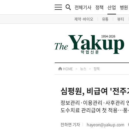
전체기사
정책
산업
병원
제약·바이오
유통
뷰티
HOME
>
뉴스
>
정책
심평원, 비급여 '전
정보관리·이용관리·사후관리 연
도수치료 관리급여 첫 적용…풍
전하연 기자
hayeon@yakup.com