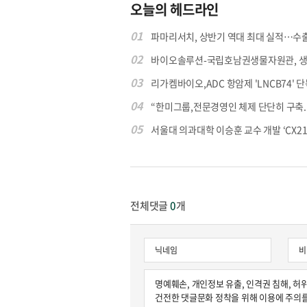
오늘의 헤드라인
01
파마리서치, 상반기 역대 최대 실적…수출 4
02
바이오솔루션-국립호남권생물자원관, 생물
03
리가켐바이오,ADC 항암제 'LNCB74' 단
04
“한미그룹,전문경영인 체제 단단히 구축..매
05
서울대 의과대학 이승훈 교수 개발 ‘CX213’
전체댓글
0
개