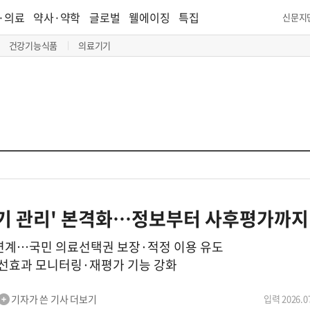
·의료
약사·약학
글로벌
웰에이징
특집
신문지
건강기능식품
의료기기
주기 관리' 본격화…정보부터 사후평가까지
계…국민 의료선택권 보장·적정 이용 유도
선효과 모니터링·재평가 기능 강화
기자가 쓴 기사 더보기
입력 2026.07