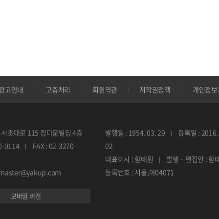
광고안내
고충처리
회원약관
저작권정책
개인정보
서초대로 115 정다운빌딩 4층
발행일 : 1954. 03. 29
등록일 : 2016. 
70-0114
FAX : 02-3270-
02
대표이사 : 함태원
발행 · 편집인 : 함
ebmaster@yakup.com
등록번호 : 서울,아04071
모바일 버전