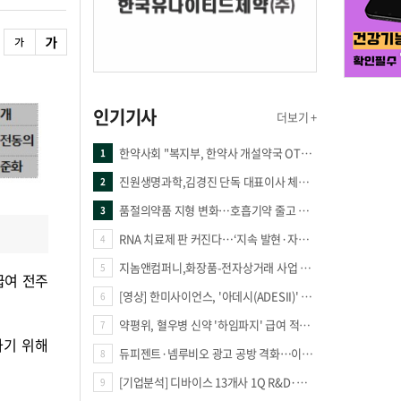
인기기사
더보기 +
한약사회 "복지부, 한약사 개설약국 OTC 공급 방해 더는 방관 말아야"
1
진원생명과학,김경진 단독 대표이사 체제 돌입
2
품절의약품 지형 변화…호흡기약 줄고 만성질환 복합제 늘었다
3
RNA 치료제 판 커진다…‘지속 발현·자가증폭·단백질 복원’ 경쟁
4
지놈앤컴퍼니,화장품-전자상거래 사업 진출
5
급여 전주
[영상] 한미사이언스, '아데시(ADESII)' 앞세워 더마 시장 판도 바꾼다
6
약평위, 혈우병 신약 '하임파지' 급여 적정성 인정…조건부 통과
7
하기 위해
듀피젠트·넴루비오 광고 공방 격화…이번엔 사노피가 일부 문구 변경
8
[기업분석] 디바이스 13개사 1Q R&D·해외매출 증가
9