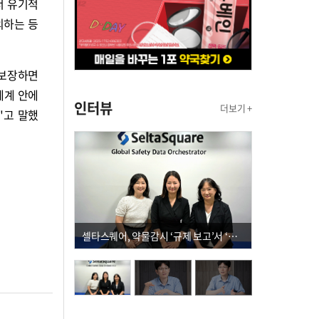
서 유기적
외하는 등
 보장하면
체계 안에
인터뷰
더보기 +
"고 말했
셀타스퀘어, 약물감시 ‘규제 보고’서 ‘데이터 의사결정’으로 "PVX 전환 요구 커진다"