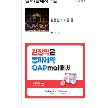
컬쳐/클래시그널
더보기 +
의 클래스토리
원종원의 커튼 콜