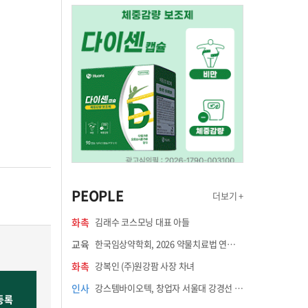
PEOPLE
더보기 +
화촉
김래수 코스모닝 대표 아들
교육
한국임상약학회, 2026 약물치료법 연수강좌 8월 21일 개최
화촉
강복인 (주)원강팜 사장 차녀
인사
강스템바이오텍, 창업자 서울대 강경선 교수 최고과학책임자 선임