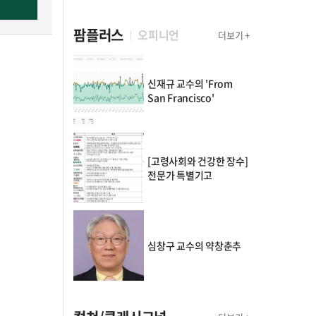
팜플러스
오피니언
더보기 +
신재규 교수의 'From
San Francisco'
[고령사회와 건강한 장수]
전문가 특별기고
심창구 교수의 약창춘추