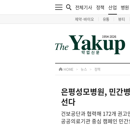
전체기사
정책
산업
병원
제약·바이오
유통
뷰티
HOME
>
뉴스
>
정책
은평성모병원, 민간병
선다
건보공단과 협력해 172개 권고
공공의료기관 중심 캠페인 민간으