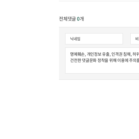
전체댓글
0
개
원종원의 커튼 