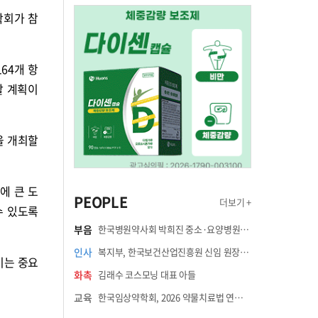
학회가 참
64개 항
할 계획이
을 개최할
에 큰 도
PEOPLE
더보기 +
수 있도록
부음
한국병원약사회 박희진 중소·요양병원이사(충청북도 청주의료원 약제팀장) 부친상
인사
복지부, 한국보건산업진흥원 신임 원장에 고상백 교수 임명
이는 중요
화촉
김래수 코스모닝 대표 아들
교육
한국임상약학회, 2026 약물치료법 연수강좌 8월 21일 개최