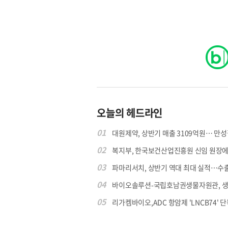
오늘의 헤드라인
01
대원제약, 상반기 매출 3109억원… 만성질
02
복지부, 한국보건산업진흥원 신임 원장에 고
03
파마리서치, 상반기 역대 최대 실적…수출 4
04
바이오솔루션-국립호남권생물자원관, 생물
05
리가켐바이오,ADC 항암제 'LNCB74' 단