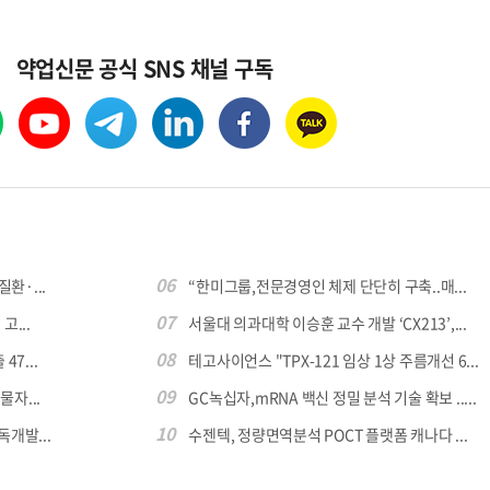
약업신문 공식 SNS 채널 구독
06
환·...
“한미그룹,전문경영인 체제 단단히 구축..매...
07
...
서울대 의과대학 이승훈 교수 개발 ‘CX213’,...
08
7...
테고사이언스 "TPX-121 임상 1상 주름개선 6...
09
자...
GC녹십자,mRNA 백신 정밀 분석 기술 확보 .....
10
독개발...
수젠텍, 정량면역분석 POCT 플랫폼 캐나다 ...