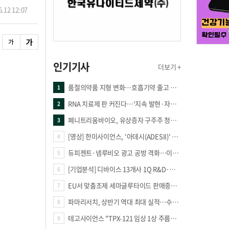
.12 12:07
인기기사
더보기 +
품절의약품 지형 변화…호흡기약 줄고 만성질환 복합제 늘었다
1
RNA 치료제 판 커진다…‘지속 발현·자가증폭·단백질 복원’ 경쟁
2
페니트리움바이오, 유상증자 구주주 청약률 91.03% 기록
3
[영상] 한미사이언스, '아데시(ADESII)' 앞세워 더마 시장 판도 바꾼다
4
듀피젠트·넴루비오 광고 공방 격화…이번엔 사노피가 일부 문구 변경
5
[기업분석] 디바이스 13개사 1Q R&D·해외매출 증가
6
EU서 맞춤조제 세마글루타이드 판매중단 판결
7
파마리서치, 상반기 역대 최대 실적…수출 47% 늘며 성장 견인
8
테고사이언스 "TPX-121 임상 1상 주름개선 66.7%·안전성 확보"
9