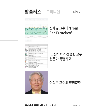
팜플러스
오피니언
더보기 +
신재규 교수의 'From
San Francisco'
[고령사회와 건강한 장수]
전문가 특별기고
심창구 교수의 약창춘추