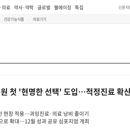
·의료
약사·약학
글로벌
웰에이징
특집
신문지
건강기능식품
의료기기
원 첫 '현명한 선택' 도입…적정진료 확산
안 현장 적용…과잉진료·의료 낭비 줄이기
로 확대…12월 성과 공유 심포지엄 개최