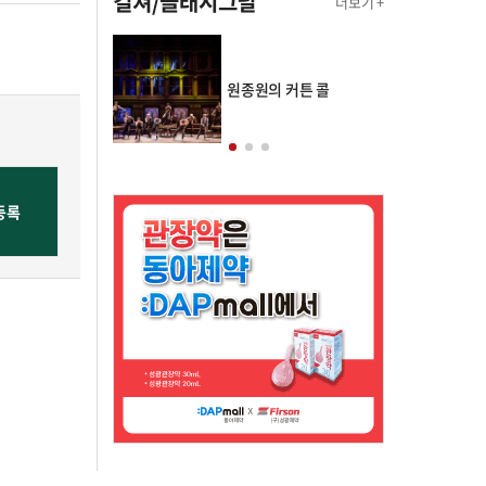
컬쳐/클래시그널
더보기 +
의 클래스토리
원종원의 커튼 콜