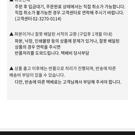
모든 정보 소비자에게 제공하는 유일무이한 컨텐츠다.
주문 후 입금대기, 주문완료 상태에서는 직접 취소가 가능합니다.
직접 취소가 불가능한 경우 고객센터로 연락해 주시기 바랍니다.
(고객센터 02-3270-0114)
‘Pharmaceuticals in korea 2020’은 투자정보/구직정보/
기업홍보를 필요로 모든 비즈니스 니즈에 대해 원스톱서비스
▲ 파본이거나 잘못 배달된 서적의 교환 (구입후 1개월 이내)
파본, 낙장, 인쇄불량 등의 상품에 문제가 있거나, 잘못 배달된
할 수 있는 자료 및 정보를 DB화 제공하고 있다. 이 책자는
상품의 경우 연락을 주시면
한국제약바이오산업 현황과 한국의 제약기업에 대한 정보를
반품처리를 도와드립니다. 택배비 당사부담
주내용으로 구성돼 있으며 코스피상장사 코스닥등록사,
비상장사 등 3분류체제를 갖추고 있다.
▲ 상품 출고 이후에는 반품으로 처리가 진행되며, 반송에 따른
배송비 부담이 있을 수 있습니다.
다만, 반송에 따른 택배료는 고객님께서 부담해 주셔야 합니다.
이 책자에 수록된 142개 기업의 경우 회사당 4P 기본 총
680페이지에 걸쳐 △기업정보 (회사소개 및 주요연혁, 영업소
및 공장현황, 사업목적) △경영정보 (주요주주현황,
경영진구성, 주요제품매출현황, 생산실적, 연구개발현황) △
재무정보 (재무상태표 손익계산서)가 담겨져 있다