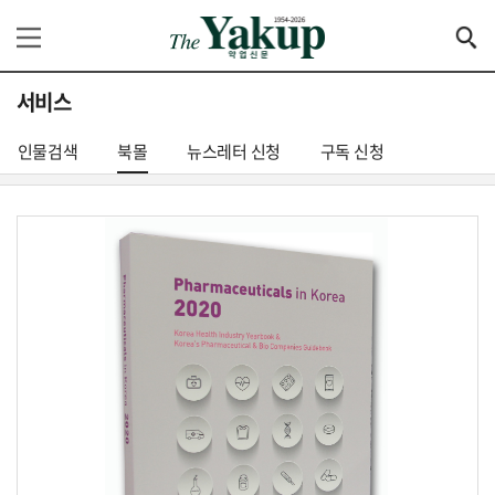
서비스
인물검색
북몰
뉴스레터 신청
구독 신청