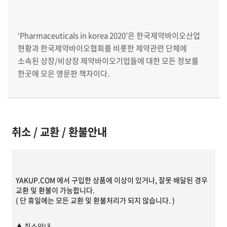
‘Pharmaceuticals in korea 2020’은 한국제약바이오산업
현황과 한국제약바이오협회를 비롯한 제약관련 단체에
소속된 상장/비상장 제약바이오기업들에 대한 모든 정보를
한곳에 모은 영문판 책자이다.
이 책자에는 65년 역사를 이어 온 약업신문이 그동안 축적해
온 제약바이오기업과 제약바이오산업계에 대한 모든 정보와
취소 / 교환 / 환불안내
통계를 보강 분석함으로써 최상의 신뢰도를 구축하고 있다.
‘Pharmaceuticals in korea 2020’은 글로벌기업으로
YAKUP.COM 에서 구입한 상품에 이상이 있거나, 잘못 배달된 경우
교환 및 환불이 가능합니다.
성장하고 있는 한국제약기업들에 대한 미시적 분석과
( 단 휴일에는 모든 교환 및 환불처리가 되지 않습니다. )
성장가능성에 대한 구체적 데이터를 제시, 21C 글로벌시장을
향한 한국 제약바이오산업과 개별기업에 관한 정보를 외국의
▲ 취소안내