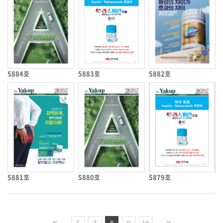
5884호
5883호
5882호
5881호
5880호
5879호
6
7
8
9
10