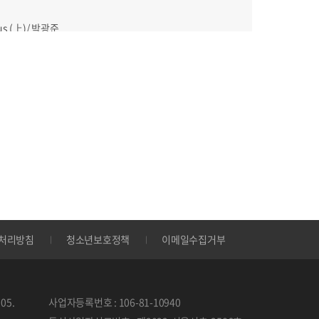
us (上)/ 박광준
표와 회계정보의 특성/ 권인규
귀속 종합소득세 신고/ 신정기
처리방침
청소년보호정책
이메일수집거부
ish"
05.
사업자등록번호 : 106-81-10940