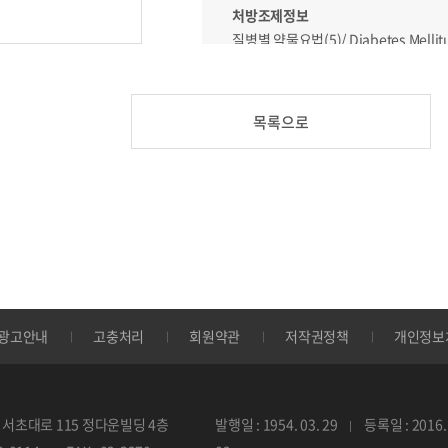
처방조제정보
질병별 약물요법(5)/ Diabetes Mellit
학술정보 I
목록으로
병원처방해설(23)/ 뇌졸중/ 이승민
경영정보
약사를 위한 경영학 강의(16)/ 재무제
약사를 위한 세무정보(15)/ 2005년 
학술영어
광고안내
고충처리
회원약관
저작권정책
개인정보
Let's study "Pharmaceutical Engl
약업만평
서초대로 115 정다운빌딩 4층
발행일 : 1954. 03. 29
등록일 : 2016. 