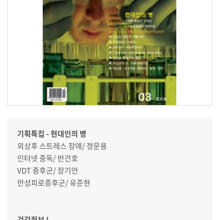
기획특집 - 현대인의 병
외상후 스트레스 장애/ 정문용
인터넷 중독/ 반건호
VDT 증후군/ 장기언
만성피로증후군/ 유준현
건강정보 I