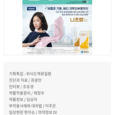
기획특집 - 위식도역류질환
진단과 치료 / 권광안
인터뷰 / 조유경
약물작용원리 / 채정우
약품정보 / 김상아
부작용사례와 대처법 / 이주은
임상현장 핫이슈 / 의약정보 DI