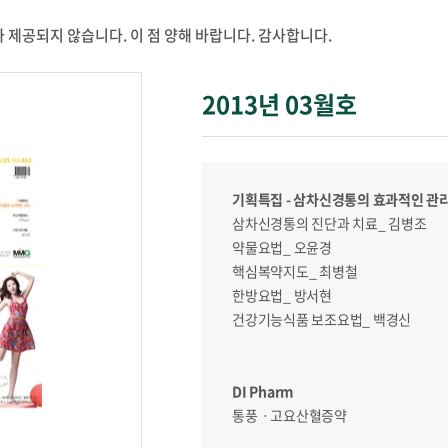
 제공되지 않습니다. 이 점 양해 바랍니다. 감사합니다.
2013년 03월호
기획특집 - 삼차신경통의 효과적인 관
삼차신경통의 진단과 치료_ 김병조
약물요법_ 오윤경
핵심복약지도_ 최병철
한방요법_ 방서현
건강기능식품 보조요법_ 백경신
DI Pharm
통풍ㆍ고요산혈증약