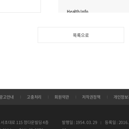
Health Info
김수신 박사의 건강한 성형이야기
목록으로
DI 탐방
하늘천온누리약국
최신약품정보
에피언트 정_ 서예원
자연치유처방
광고안내
고충처리
회원약관
저작권정책
개인정보
불임증_ 김청호
Pharm Plus
서초대로 115 정다운빌딩 4층
발행일 : 1954. 03. 29
등록일 : 2016. 
닥터리의 워싱턴 약국일기