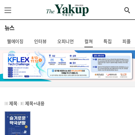
뉴스
웰에이징
인터뷰
오피니언
컬쳐
특집
피플
제목
제목+내용