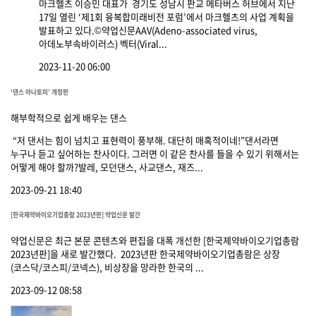
마크헬츠 이승민 대표가 경기도 성남시 판교 메타버스 허브에서 지난
17일 열린 ‘제1회 융복합미래비전 포럼’에서 마크헬츠의 사업 계획을
발표하고 있다.©약업신문AAV(Adeno-associated virus,
아데노부속바이러스) 벡터(Viral...
2023-11-20 06:00
‘댄스 아나토미’ 개정판
해부학적으로 쉽게 배우는 댄스
“저 댄서는 힘이 넘치고 표현력이 풍부해. 대단히 매혹적이네!”댄서라면
누구나 듣고 싶어하는 찬사이다. 그러면 이 같은 찬사를 들을 수 있기 위해서는
어떻게 해야 할까?발레, 모던댄스, 사교댄스, 재즈...
2023-09-21 18:40
[한국제약바이오기업총람 2023년판] 약업신문 발간
약업신문은 최근 본문 콘텐츠와 편집을 대폭 개선한 [한국제약바이오기업총람
2023년판]을 새로 발간했다. 2023년판 한국제약바이오기업총람은 상장
(코스닥/코스피/코넥스), 비상장을 망라한 한국의 ...
2023-09-12 08:58