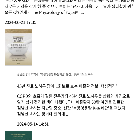
요가 지도자와 수련생들을 위한 교과서와도 같은 신간이 출간됐다.요기에 대한
새로운 시각을 갖게 해 줄 것으로 보이는 ‘요가 피지올로지 - 요가 생리학에 관한
모든 것’(원제‧The Physiology of Yoga)이 ...
2024-06-21 17:35
김남선 한의학 박사, '녹용영동탕 K-심폐단' 발간...美 하버드도 주목
45년 진료 노하우 담아...화보로 보는 폐질환 정보 '핵심정리'
COPD와 호흡기 질환 전문가의 45년 진료 노하우를 삽화와 사진으로
알기 쉽게 정리한 책이 나왔다.국내 폐질환자 50만 여명을 진료한
김남선 박사는 지난달 중순, 신간 '녹용영동탕 K-심폐단'을 펴냈다.
김남선 박사는 경희대 한의대 ...
2024-05-14 14:51