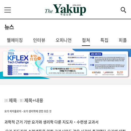
뉴스
웰에이징
인터뷰
오피니언
컬쳐
특집
피플
제목
제목+내용
요가 피지올로지 - 요가 생리학에 관한 모든 것
과학적 근거 기반 요가와 생리학 다룬 지도자‧수련생 교과서