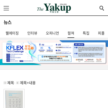
뉴스
웰에이징
인터뷰
오피니언
컬쳐
특집
피플
제목
제목+내용