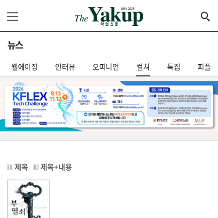
뉴스
웰에이징
인터뷰
오피니언
컬쳐
특집
피플
제목
제목+내용