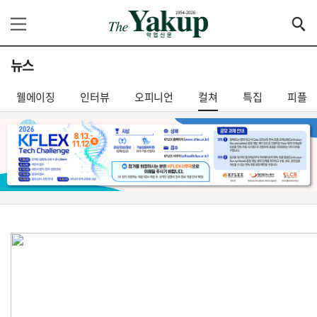
뉴스
웰에이징
인터뷰
오피니언
컬쳐
특집
피플