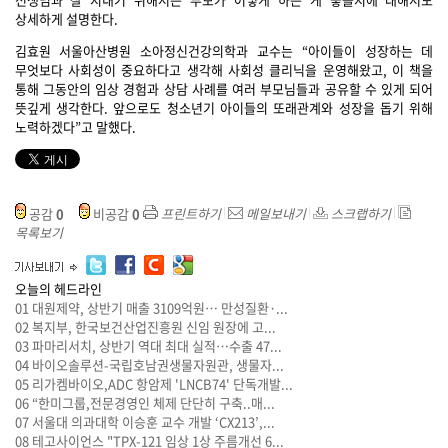
상세하게 설명한다.
김효원 서울아산병원 소아정신건강의학과 교수는 “아이들이 성장하는 데
무엇보다 사회성이 중요하다고 생각해 사회성 클리닉을 운영해왔고, 이 책을
통해 그동안의 임상 경험과 상담 사례를 여러 부모님들과 공유할 수 있게 되어
뜻깊게 생각한다. 앞으로도 청소년기 아이들의 또래관계와 성장을 돕기 위해
노력하겠다”고 말했다.
공감
0
비공감
0
프린트하기
메일보내기
스크랩하기
목록보기
오늘의 헤드라인
01
대원제약, 상반기 매출 3109억원… 만성질환·...
02
복지부, 한국보건산업진흥원 신임 원장에 고...
03
파마리서치, 상반기 역대 최대 실적…수출 47...
04
바이오솔루션-국립호남권생물자원관, 생물자...
05
리가켐바이오,ADC 항암제 'LNCB74' 단독개발...
06
“한미그룹,전문경영인 체제 단단히 구축..매...
07
서울대 의과대학 이승훈 교수 개발 ‘CX213’,...
08
테고사이언스 "TPX-121 임상 1상 주름개선 6...