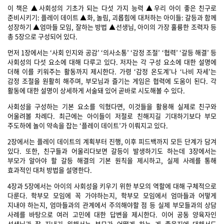
이 책은 ▲사회성의 기초가 되는 다섯 가지 능력 ▲우리 아이 좋은 친구로
준비시키기: 플레이 데이트 ▲화, 놀림, 괴롭힘에 대처하는 아이들: 갈등과 함께
성장하기 ▲엄마들 모임, 잘하는 방법 ▲선생님, 아이의 가장 훌륭한 조력자 등
총 5장으로 구성되어 있다.
먼저 1장에서는 ‘사회 인지와 공감’ ‘의사소통’ ‘감정 조절’ ‘협력’ ‘갈등 해결’ 등
사회성의 다섯 요소에 대해 다루고 있다. 저자는 각 구성 요소에 대한 설명에
더해 이를 키워주는 활동까지 제시한다. 가령 ‘감정 온도계’나 ‘나비 자세’는
감정 조절을 원활히 해주며, 부모님과 즐기는 게임은 협력에 도움이 된다. 각
활동에 대한 설명이 상세하게 서술돼 있어 곧바로 시도해볼 수 있다.
사회성을 구성하는 기본 요소를 익혔다면, 이것들을 활용해 실제로 친구와
어울려볼 차례다. 최근에는 아이들이 저절로 친해지길 기대하기보다 부모
주도하에 놀이 약속을 잡는 ‘플레이 데이트’가 이뤄지고 있다.
2장에서는 플레이 데이트의 계획부터 진행, 이후 피드백까지 모든 단계가 담겨
있다. 또한, 친구들과 어울리다보면 갈등이 발생하기도 하는데 3장에서는
부모가 알아야 할 갈등 해결의 기본 원칙을 제시하고, 실제 사례를 통해
효과적인 대처 방법을 설명한다.
4장과 5장에서는 아이의 사회성을 키우기 위한 부모의 역할에 대해 구체적으로
다룬다. 학부모 모임에 꼭 가야하는지, 학부모 모임에서 엄마들과 어떻게
지내야 하는지, 엄마들과의 관계에서 주의해야할 점 등 실제 부모들과의 상담
사례를 바탕으로 여러 고민에 대한 답변을 제시한다. 이어 공동 양육자인
선생님과 잘 지내기 위해서는 부모가 어떻게 하는 게 좋을지에 대해서도