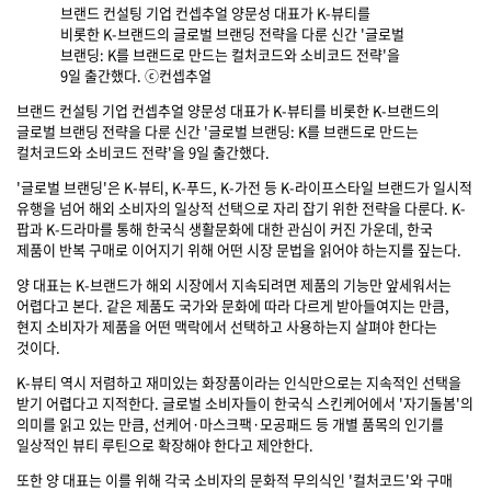
브랜드 컨설팅 기업 컨셉추얼 양문성 대표가 K-뷰티를
비롯한 K-브랜드의 글로벌 브랜딩 전략을 다룬 신간 '글로벌
브랜딩: K를 브랜드로 만드는 컬처코드와 소비코드 전략'을
9일 출간했다. ⓒ컨셉추얼
브랜드 컨설팅 기업 컨셉추얼 양문성 대표가 K-뷰티를 비롯한 K-브랜드의
글로벌 브랜딩 전략을 다룬 신간 '글로벌 브랜딩: K를 브랜드로 만드는
컬처코드와 소비코드 전략'을 9일 출간했다.
'글로벌 브랜딩'은 K-뷰티, K-푸드, K-가전 등 K-라이프스타일 브랜드가 일시적
유행을 넘어 해외 소비자의 일상적 선택으로 자리 잡기 위한 전략을 다룬다. K-
팝과 K-드라마를 통해 한국식 생활문화에 대한 관심이 커진 가운데, 한국
제품이 반복 구매로 이어지기 위해 어떤 시장 문법을 읽어야 하는지를 짚는다.
양 대표는 K-브랜드가 해외 시장에서 지속되려면 제품의 기능만 앞세워서는
어렵다고 본다. 같은 제품도 국가와 문화에 따라 다르게 받아들여지는 만큼,
현지 소비자가 제품을 어떤 맥락에서 선택하고 사용하는지 살펴야 한다는
것이다.
K-뷰티 역시 저렴하고 재미있는 화장품이라는 인식만으로는 지속적인 선택을
받기 어렵다고 지적한다. 글로벌 소비자들이 한국식 스킨케어에서 '자기돌봄'의
의미를 읽고 있는 만큼, 선케어·마스크팩·모공패드 등 개별 품목의 인기를
일상적인 뷰티 루틴으로 확장해야 한다고 제안한다.
또한 양 대표는 이를 위해 각국 소비자의 문화적 무의식인 '컬처코드'와 구매