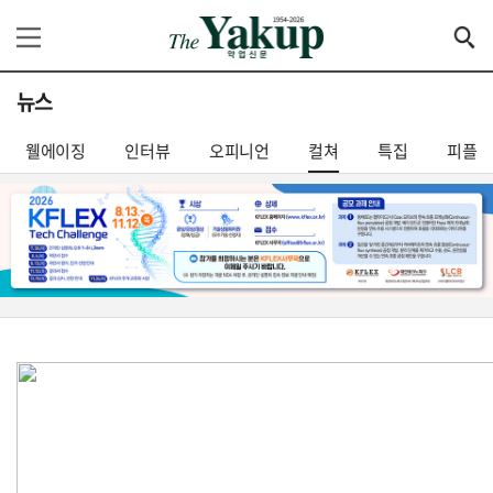
뉴스
웰에이징
인터뷰
오피니언
컬쳐
특집
피플