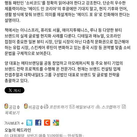
행동 패턴인 '소비코드'를 정확히 읽어내야 한다고 강조한다. 단순히 우수한
제품력이라는 '메이드 인 코리아'의 후광에만 기대지 말고, 현지 기후와 언어,
생활 방식에 맞춰 브랜드 의미를 재설계하는 '메이드 포 유'로 진화해야 한다는
설명이다.
책에서는 이니스프리, 퓨리토 서울, 에이지투웨니스, 루나 등 다양한 뷰티
브랜드의 실제 글로벌 현지화 사례를 다룬다. 디테일과 매뉴얼, 오프라인
접점이 중요한 일본 뷰티 시장, 단일 시장이 아닌 다층적 문화권으로 접근해야
하는 유럽 시장, 스킨케어 루틴이 변화하고 있는 중국 시장 등 권역별 맞춤 소비
문법을 구체적으로 보여준다.
양 대표는 메타브랜딩을 공동 창업하고 아모레퍼시픽 등 주요 뷰티 기업의
브랜드 전략 프로젝트를 수행해 온 전문가다. 현재는 브랜드 컨설팅 업체
컨셉추얼과 대학내일ES 그룹 구성법인 대표로 브랜드 및 글로벌 전략을
총괄하고 있다.
공감
0
비공감
0
프린트하기
메일보내기
스크랩하기
목록보기
오늘의 헤드라인
01
대원제약, 상반기 매출 3109억원… 만성질환·...