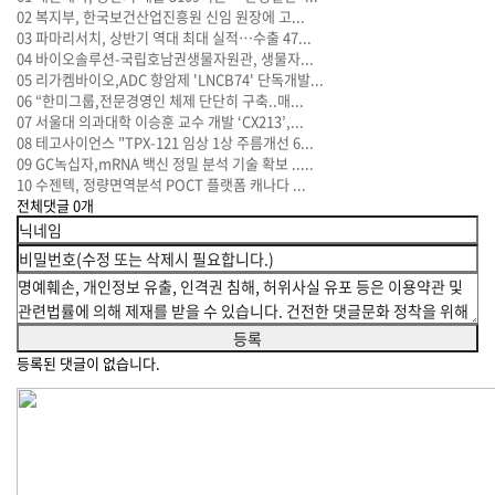
02
복지부, 한국보건산업진흥원 신임 원장에 고...
03
파마리서치, 상반기 역대 최대 실적…수출 47...
04
바이오솔루션-국립호남권생물자원관, 생물자...
05
리가켐바이오,ADC 항암제 'LNCB74' 단독개발...
06
“한미그룹,전문경영인 체제 단단히 구축..매...
07
서울대 의과대학 이승훈 교수 개발 ‘CX213’,...
08
테고사이언스 "TPX-121 임상 1상 주름개선 6...
09
GC녹십자,mRNA 백신 정밀 분석 기술 확보 .....
10
수젠텍, 정량면역분석 POCT 플랫폼 캐나다 ...
전체댓글
0
개
등록된 댓글이 없습니다.