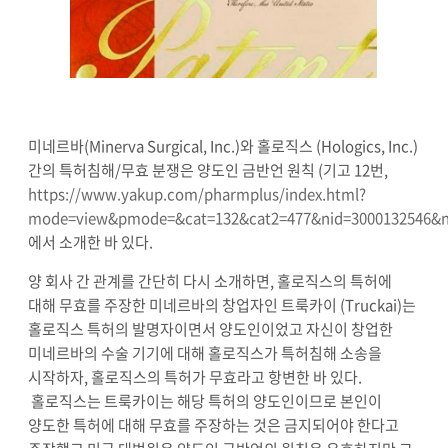
미네르바(Minerva Surgical, Inc.)와 홀로직스 (Hologics, Inc.)
간의 특허침해/무효 분쟁은 양도인 금반언 원칙 (기고 12번,
https://www.yakup.com/pharmplus/index.html?
mode=view&pmode=&cat=132&cat2=477&nid=3000132546&n
에서 소개한 바 있다.
양 회사 간 관계를 간단히 다시 소개하면, 홀로직스의 특허에
대해 무효를 주장한 미네르바의 창업자인 트룩카이 (Truckai)는
홀로직스 특허의 발명자이면서 양도인이었고 자신이 창업한
미네르바의 수술 기기에 대해 홀로직스가 특허침해 소송을
시작하자, 홀로직스의 특허가 무효라고 항변한 바 있다.
홀로직스는 트룩카이는 해당 특허의 양도인이므로 본인이
양도한 특허에 대해 무효를 주장하는 것은 금지되어야 한다고