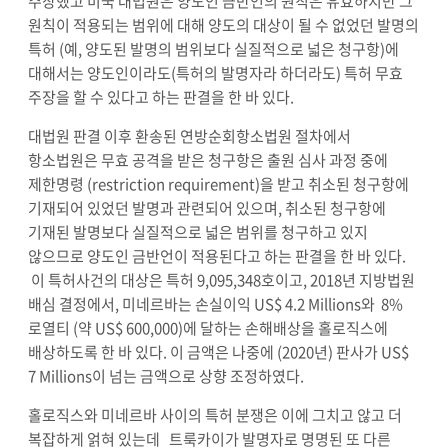
주장했고 미국 대법원은 양도인 금반언의 원칙은 유효하지만 그
원칙이 적용되는 범위에 대해 양도의 대상이 될 수 없었던 발명의
특허 (예, 양도된 발명의 범위보다 실질적으로 넓은 청구항)에
대해서는 양도인이라도(특허의 발명자라 하더라도) 특허 무효
주장을 할 수 있다고 하는 판결을 한 바 있다.
대법원 판결 이후 환송된 연방순회항소법원 절차에서
항소법원은 무효 공격을 받은 청구항은 출원 심사 과정 중에
제한명령 (restriction requirement)을 받고 취소된 청구항에
기재되어 있었던 발명과 관련되어 있으며, 취소된 청구항에
기재된 발명보다 실질적으로 넓은 범위를 청구하고 있지
않으므로 양도인 금반언이 적용된다고 하는 판결을 한 바 있다.
이 특허사건의 대상은 특허 9,095,348호이고, 2018년 지방법원
배심 결정에서, 미네르바는 손실이익 US$ 4.2 Millions와 8%
로열티 (약 US$ 600,000)에 달하는 손해배상을 홀로직스에
배상하도록 한 바 있다. 이 금액은 나중에 (2020년) 판사가 US$
7 Millions이 넘는 금액으로 상향 조정하였다.
홀로직스와 미네르바 사이의 특허 분쟁은 이에 그치고 않고 더
복잡하게 얽혀 있는데 트룩카이가 발명자로 명명된 또 다른