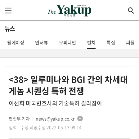
뉴스
웰에이징
인터뷰
오피니언
컬쳐
특집
피플
<38> 일루미나와 BGI 간의 차세대
게놈 시퀀싱 특허 전쟁
이선희 미국변호사의 기술특허 길라잡이
편집부 기자
news@yakup.co.kr
│
입력 수정 최종수정 2022-05-13 09:14