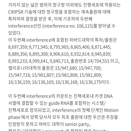
가리지 않는 넓은 범위의 청구항 이외에도 진행세포에 적용되는
CRIPSR 기술에 대한 청구항을 포함하는 계속출원에 대해
특허허여 결정을 받은 후, 이에 기초하여 두번째
interference선언 (interference no. 106,115)를 받아낼 수
있었다.
이 두번째 interference에 포함된 하버드대학의 특허/출원은
8,697,359; 8,771,945; 8,795,965; 8,865,406; 8,871,445;
8,889,356; 8,895,308; 8,906,616; 8,932,814; 8,945,839;
8,993,233; 8,999,641, 9,840,713, 출원번호 14/704,551 이고,
캘리포니아대학의 출원은 15/947,680; 15/947,700;
15/947,718; 15/981,807; 15/981,808; 15/981,809;
16/136,159; 16/136,165; 16/136,168; 16/136,175이다.
이 두번째 interference의 카운트는 진핵세포내 카겟 DNA
서열에 결합할 수 있는 guide RNA를 포함하는 시스템/
진핵세포로 정의되었고, interference의 첫째 단계인 Motion
phase 에서 양쪽 당사자 모두 최초 출원에 대한 우선권 주장을
인정받지 못하고 하버드 대학이 senior party,
캘리포니아대학이 junior party로 확정된 채로 Priority