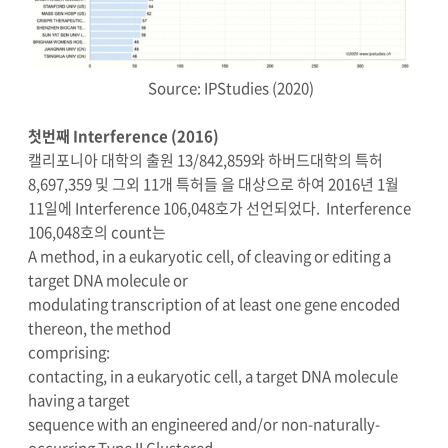
Source: IPStudies (2020)
첫번째 Interference (2016)
캘리포니아 대학의 출원 13/842,859와 하버드대학의 특허
8,697,359 및 그외 11개 특허들 을 대상으로 하여 2016년 1월
11일에 Interference 106,048호가 선언되었다. Interference
106,048호의 count는
A method, in a eukaryotic cell, of cleaving or editing a
target DNA molecule or
modulating transcription of at least one gene encoded
thereon, the method
comprising:
contacting, in a eukaryotic cell, a target DNA molecule
having a target
sequence with an engineered and/or non-naturally-
occurring Type II Clustered