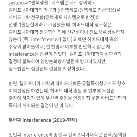
system과 “원핵생물” 시스템은 서로 상이하고
캘리포니아대학의 청구항 ((진핵세포/원핵세포 언급없음)을
하버드대학 청구항(진핵세포 시스템으로 한정)의
선행기술문헌이라고 가정했을 때 하버드대학 청구항은
캘리포니아대학 청구항에 의해 신규성이나 진보성을 상실하지
않는다 (즉, interference가 없다)고 했던 하버드대학 측의
주장이 받아들여져, 선 발명자 여부를 판단하지 않은 채
interference는 종결이 되었다. 캘리포니아대학이 심판원의
결정에 불복하여 연방순회항소법원에 항고하였지만,
항소법원도 심판원의 결정을 확정하였다.
한편, 캘리포니아 대학과 하버드대학은 유럽특허청에서도 상호
이의신청을 하였는데, 하버드 대학 출원 중 일부에 우선권
주장에 하자가 있어 우선권 주장을 인정받지 못한 하버드대학의
특허가 취소되는 결정이 난 바 있다.
두번째 Interference (2019-현재)
첫번째 interference의 종결 후 캘리포니아대학은 진핵/원핵을