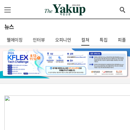
뉴스
웰에이징
인터뷰
오피니언
컬쳐
특집
피플