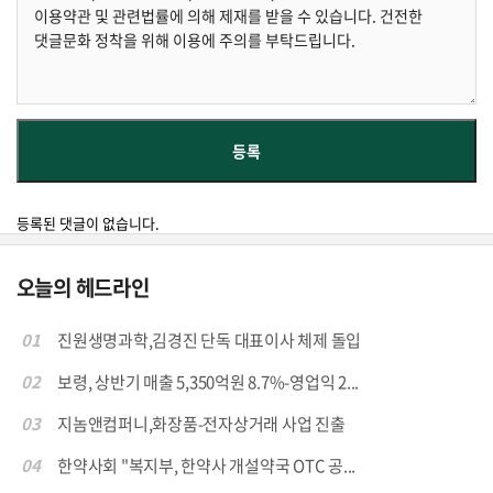
등록된 댓글이 없습니다.
오늘의 헤드라인
01
진원생명과학,김경진 단독 대표이사 체제 돌입
02
보령, 상반기 매출 5,350억원 8.7%-영업익 2...
03
지놈앤컴퍼니,화장품-전자상거래 사업 진출
04
한약사회 "복지부, 한약사 개설약국 OTC 공...