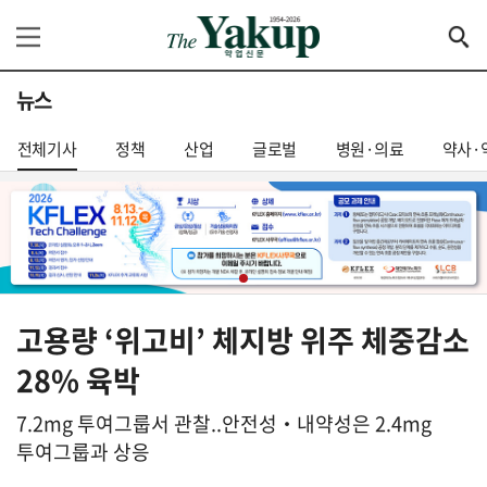
뉴스
전체기사
정책
산업
글로벌
병원·의료
약사·
고용량 ‘위고비’ 체지방 위주 체중감소
28% 육박
7.2mg 투여그룹서 관찰..안전성‧내약성은 2.4mg
투여그룹과 상응