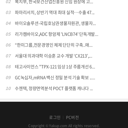
02
복지부, 한국보건산업진흥원 신임 원장에 고...
03
파마리서치, 상반기 역대 최대 실적…수출 47...
04
바이오솔루션-국립호남권생물자원관, 생물자...
05
리가켐바이오,ADC 항암제 'LNCB74' 단독개발...
06
“한미그룹,전문경영인 체제 단단히 구축..매...
07
서울대 의과대학 이승훈 교수 개발 ‘CX213’,...
08
테고사이언스 "TPX-121 임상 1상 주름개선 6...
09
GC녹십자,mRNA 백신 정밀 분석 기술 확보 .....
10
수젠텍, 정량면역분석 POCT 플랫폼 캐나다 ...
로그인
PC버전
│
Copyright © Yakup.com All rights reserved.