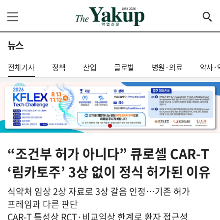
뉴스
전체기사
정책
산업
글로벌
병원·의료
약사·
“조건부 허가 아니다” 큐로셀 CAR-T
‘림카토주’ 3상 없이 정식 허가된 이유
식약처 임상 2상 자료로 3상 갈음 인정…기존 허가
프레임과 다른 판단
CAR-T 특성상 RCT·비교임상 한계로 환자 접근성