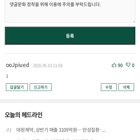
ooJpiued
90
0
2026.05.03 21:58
1
답글달기
신고하기
수정
삭제
오늘의 헤드라인
01
대원제약, 상반기 매출 3109억원… 만성질환·...