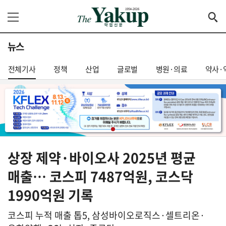
뉴스
전체기사
정책
산업
글로벌
병원·의료
약사·
상장 제약·바이오사 2025년 평균
매출… 코스피 7487억원, 코스닥
1990억원 기록
코스피 누적 매출 톱5, 삼성바이오로직스·셀트리온·