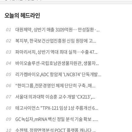
오늘의 헤드라인
01
대원제약, 상반기 매출 3109억원… 만성질환·...
02
복지부, 한국보건산업진흥원 신임 원장에 고...
03
파마리서치, 상반기 역대 최대 실적…수출 47...
04
바이오솔루션-국립호남권생물자원관, 생물자...
05
리가켐바이오,ADC 항암제 'LNCB74' 단독개발...
06
“한미그룹,전문경영인 체제 단단히 구축..매...
07
서울대 의과대학 이승훈 교수 개발 ‘CX213’,...
08
테고사이언스 "TPX-121 임상 1상 주름개선 6...
09
GC녹십자,mRNA 백신 정밀 분석 기술 확보 .....
10
수젠텍, 정량면역분석 POCT 플랫폼 캐나다 ...