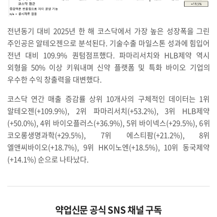
전년동기
대비
2025
년
한
해
코스닥에서
가장
높은
성장폭을
그린
주인공은
알테오젠으로
분석된다
.
기술수출
마일스톤
성과에
힘입어
전년
대비
109.9%
퀀텀점프했다
.
파마리서치와
HLB
제약
역시
외형을
50%
이상
키워내며
신약
플랫폼
및
특화
바이오
기업의
우수한
수익
창출력을
대변했다
.
코스닥
연간
매출
증감률
상위
10
개사의
구체적인
데이터는
1
위
알테오젠
(+109.9%), 2
위
파마리서치
(+53.2%), 3
위
HLB
제약
(+50.0%), 4
위
바이오플러스
(+36.9%), 5
위
바이넥스
(+29.5%), 6
위
코오롱생명과학
(+29.5%), 7
위
에스티팜
(+21.2%), 8
위
엘앤씨바이오
(+18.7%), 9
위
HK
이노엔
(+18.5%), 10
위
동국제약
(+14.1%)
순으로
나타났다
.
약업신문 공식 SNS 채널 구독