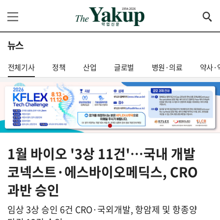
뉴스
전체기사
정책
산업
글로벌
병원·의료
약사·
1월 바이오 '3상 11건'…국내 개발
코넥스트·에스바이오메딕스, CRO
과반 승인
임상 3상 승인 6건 CRO·국외개발, 항암제 및 항종양