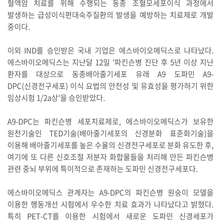
혈액암 치료를 위해 수행되는 동종 조혈모세포이식 과정에서
발생하는 급성이식편대숙주질환의 발생을 예방하는 치료제로 개발
중이다.
이외 IND를 승인받은 국내 기업은 에스바이오메딕스로 나타났다.
에스바이오메딕스는 지난달 12일 '파킨슨병 진단 후 5년 이상 지난
환자를 대상으로 동종배아줄기세포 유래 A9 도파민 A9-
DPC(신경전구세포) 이식 요법의 안전성 및 유효성을 평가하기 위한
임상시험 1/2a상'을 승인받았다.
A9-DPC는 파킨슨병 세포치료제로, 에스바이오메딕스가 보유한
원천기술인 TED기술(배아줄기세포의 신경분화 표준화기술)을
이용해 배아줄기세포를 높은 수율의 신경전구세포로 분화 유도한 후,
여기에 또 다른 신호조절 저분자 화합물들을 처리해 만든 파킨슨병
관련 중뇌 부위에 특이적으로 존재하는 도파민 신경전구세포다.
에스바이오메딕스 관계자는 A9-DPC의 파킨슨병 원숭이 모델을
이용한 행동개선 시험에서 우수한 치료 효과가 나타났다고 밝혔다.
특히 PET-CT를 이용한 시험에서 새로운 도파민 신경세포가