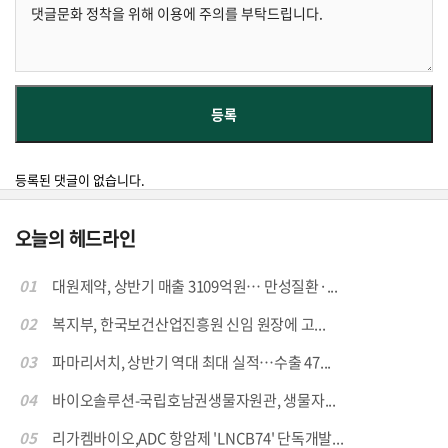
등록된 댓글이 없습니다.
오늘의 헤드라인
01
대원제약, 상반기 매출 3109억원… 만성질환·...
02
복지부, 한국보건산업진흥원 신임 원장에 고...
03
파마리서치, 상반기 역대 최대 실적…수출 47...
04
바이오솔루션-국립호남권생물자원관, 생물자...
05
리가켐바이오,ADC 항암제 'LNCB74' 단독개발...