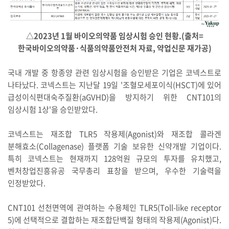
△2023년 1월 바이오의약품 임상시험 승인 현황.(출처=
한국바이오의약품·식품의약품안전처 자료, 약업신문 재가공)
국내 개발 중 항종양 관련 임상시험을 승인받은 기업은 코넥스트로
나타났다. 코넥스트는 지난달 19일 '조혈모세포이식(HSCT)에 있어
급성이식편대숙주질환(aGVHD)을 방지하기 위한 CNT101의
임상시험 1상'을 승인받았다.
코넥스트는 재조합 TLR5 작용제(Agonist)와 재조합 콜라겐
분해효소(Collagenase) 플랫폼 기술 보유한 신약개발 기업이다.
특히 코넥스트는 현재까지 128억원 규모의 투자를 유치했고,
벤처창업진흥유공 국무총리 표창을 받으며, 우수한 기술력을
인정받았다.
CNT101 선천면역에 관여하는 수용체인 TLR5(Toll-like receptor
5)에 선택적으로 결합하는 재조합단백질 형태의 작용제(Agonist)다.