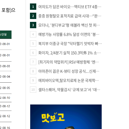
여의도가 담은 바이오…액티브 ETF 4종의 선택은
1
상 포함)으
중증 원형탈모 표적치료 급여 시대…“완결 아닌 출발점”
2
모더나, '분디부교'형 에볼라 백신 첫 피험자 접종
3
예방가능 사망률 6.8% 달성 이면의 '붕괴 위기'… 중증외상체계 혁신 시급
4
복지부 이중규 국장 "닥터헬기 엇박자 뼈아파… 외상체계 전면 재정립"
5
화이자, 2/4분기 실적 150.3억弗 1% 소폭향상
6
[최기자의 약업위키] RSV 예방항체 ‘엔플론시아’
7
아마존이 꼽은 K-뷰티 성장 공식...신제품·시장·품목 확장
8
에피바이오텍,탈모치료제 논문 국제학술지 '테라노스틱스' 표지 선정
9
셀타스퀘어, 약물감시 ‘규제 보고’서 ‘데이터 의사결정’으로 "PVX 전환 요구 커진다"
10