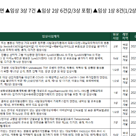
임상 3상 7건 ▲임상 2상 6건(2/3상 포함) ▲임상 1상 8건(1/2