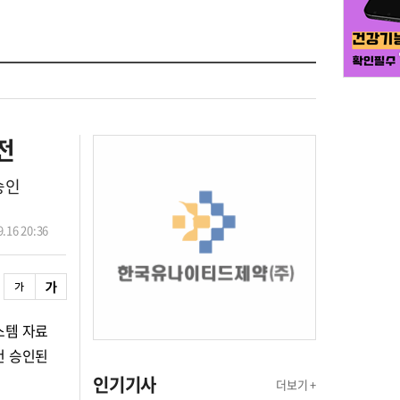
전
승인
.16 20:36
스템 자료
건 승인된
인기기사
더보기 +