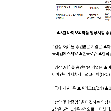
▲8월 바이오의약품 임상시험 승
`임상 3상`을 승인받은 기업은 ▲
국비엠에스제약 ▲한국로슈 ▲한국얀센
`임상 2상`을 승인받은 기업은 
아이엔씨리서치사우쓰코리아(CRO)
`국내 개발`은 ▲셀리드(1/2상) ▲
`항암 및 항종양`을 타깃하는 임상시험
2상은 6건, 1상은 4건으로 나타났다. 