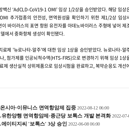
백신 ‘AdCLD-CoV19-1 OMI’ 임상 1/2상을 승인받았다. 해당 임
-1 OMI 추가접종의 안전성, 면역원성을 확인하기 위한 제1/2상 임상
미크론 변이 바이러스의 표면 항원 유전자를 아데노바이러스 주형에 넣어 제
모델에서 중화항체 생성이 확인됐다.
치료제 '뉴로나타-알주'에 대한 임상 1상을 승인받았다. 뉴로나타-알
이나, 첨가제를 인공뇌척수액(HTS-FRS)으로 변경하기 위해 임상 1상
세포치료제 생산실적 상위제품으로 임상시험을 완료하고, 복약순응도 개선
…이뮨온시아·이뮤니스 면역항암제 집중
2022-08-12 06:00
건'…유한양행 면역항암제·종근당 보톡스 개발 본격화
2022-07-
콜
안현정의 컬쳐포커스
박병준
'…에이티지씨 '보톡스' 3상 승인
2022-06-08 06:00