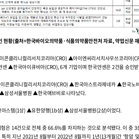
인 현황(출처=한국바이오의약품·식품의약품안전처 자료, 약업신문 재
아이콘클리니컬리서치코리아(CRO) ▲아이엔씨리서치사우쓰코리아(CR
 ▲한국아이큐비아(CRO), 6개 기업이며 한국얀센은 2건을 승인받
▲아이콘클리니컬리서치코리아(CRO) ▲한국아스트라제네카 ▲한국노
 ▲삼성서울병원 ▲한국애브비로 나타났다.
코아스템(1상) ▲유한양행(1b상) ▲삼성서울병원(2상)이었다.
은 14건으로 전체 중 66.6%를 차지하는 것으로 분석됐다. 이 중 3상
​특히 지난 2021년 8월부터 2022년 8월까지 1년(13개월)간 ‘항암 