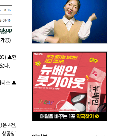
가공)
O) ▲한
았다.
바티스 ▲
은 4건,
및 항종양’