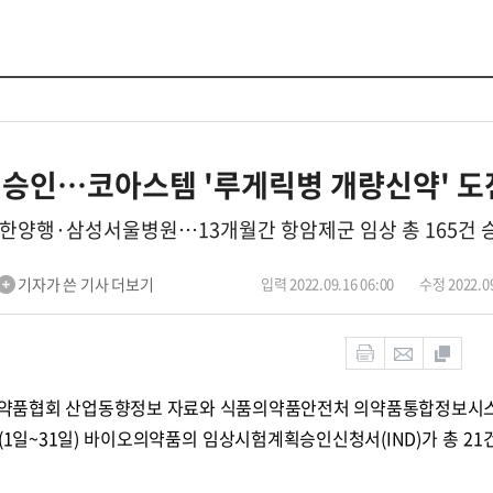
건' 승인…코아스템 '루게릭병 개량신약' 도
한양행·삼성서울병원…13개월간 항암제군 임상 총 165건 
기자가 쓴 기사 더보기
입력 2022.09.16 06:00
수정 2022.09
약품협회 산업동향정보 자료와 식품의약품안전처 의약품통합정보시
달간(1일~31일) 바이오의약품의 임상시험계획승인신청서(IND)가 총 21