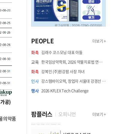
PEOPLE
더보기 +
화촉
김래수 코스모닝 대표 아들
교육
한국임상약학회, 2026 약물치료법 연수강좌 8월 21일 개최
화촉
강복인 (주)원강팜 사장 차녀
인사
강스템바이오텍, 창업자 서울대 강경선 교수 최고과학책임자 선임
행사
2026 KFLEX Tech Challenge
가공)
팜플러스
오피니언
더보기 +
생물의약품