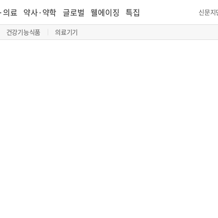
·의료
약사·약학
글로벌
웰에이징
특집
신문지
건강기능식품
의료기기