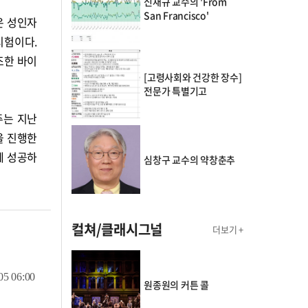
신재규 교수의 'From
San Francisco'
상은 성인자
시험이다.
조한 바이
[고령사회와 건강한 장수]
전문가 특별기고
주는 지난
을 진행한
에 성공하
심창구 교수의 약창춘추
컬쳐/클래시그널
더보기 +
05 06:00
의 클래스토리
원종원의 커튼 콜