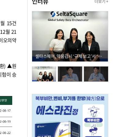
인터뷰
더보기 +
월 15건
 12월 21
돼 바이오의약
셀타스퀘어, 약물감시 ‘규제 보고’서 ‘데이터 의사결정’으로 "PVX 전환 요구 커진다"
환) ▲원
시험이 승