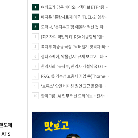
여의도가 담은 바이오…액티브 ETF 4종의 선택은
1
메지온 "폰탄치료제 미국 'FUEL-2' 임상 프로토콜 영국 승인"
2
모더나, '분디부교'형 에볼라 백신 첫 피험자 접종
3
[최기자의 약업위키] RSV 예방항체 ‘엔플론시아’
4
복지부 이중규 국장 "닥터헬기 엇박자 뼈아파… 외상체계 전면 재정립"
5
셀타스퀘어, 약물감시 ‘규제 보고’서 ‘데이터 의사결정’으로 "PVX 전환 요구 커진다"
6
한약사회 "복지부, 한약사 개설약국 OTC 공급 방해 더는 방관 말아야"
7
P&G, 美 기능성 보충제 기업 쏜(Thorne) 인수
8
‘보톡스’ 안면 비대칭 원인 교근 돌출에도 사용?
9
한미그룹, AI 업무 혁신 드라이브…전사적 AI 활용 문화 구축
10
올랜도에
 ATS