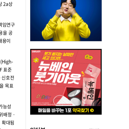
상 2a상
괄책임연구
내용을 공
 내용이
High-
F 표준
증 신호전
을 목표
 가능성
작위배정 ·
이 확대됨