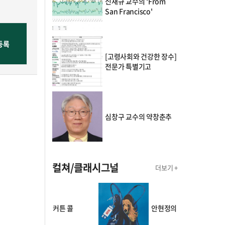
신재규 교수의 'From
San Francisco'
[고령사회와 건강한 장수]
전문가 특별기고
심창구 교수의 약창춘추
컬쳐/클래시그널
더보기 +
의 커튼 콜
안현정의 컬쳐포커스