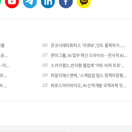
06
진출
온코닉테라퓨틱스 ‘자큐보’,인도 품목허가.....
07
...
한미그룹, AI 업무 혁신 드라이브…전사적 AI...
08
미...
스카이랩스,반지형 혈압계 ‘카트 비피 프로’...
09
...
피알지에스앤텍, ‘스케일업 팁스 정책지정형...
10
...
파로스아이바이오, AI 신약개발 국책과제 잇...