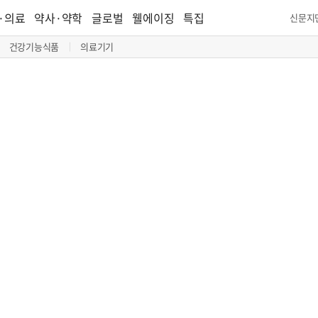
·의료
약사·약학
글로벌
웰에이징
특집
신문지
건강기능식품
의료기기