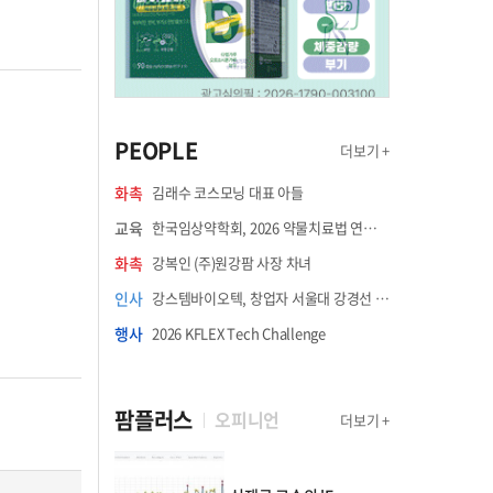
PEOPLE
더보기 +
화촉
김래수 코스모닝 대표 아들
교육
한국임상약학회, 2026 약물치료법 연수강좌 8월 21일 개최
화촉
강복인 (주)원강팜 사장 차녀
인사
강스템바이오텍, 창업자 서울대 강경선 교수 최고과학책임자 선임
행사
2026 KFLEX Tech Challenge
팜플러스
오피니언
더보기 +