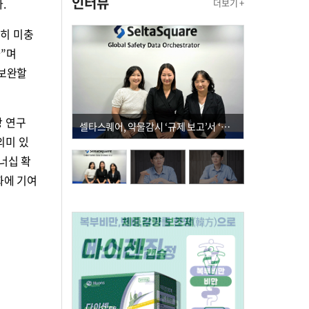
인터뷰
.
더보기 +
전히 미충
”며
 보완할
상 연구
셀타스퀘어, 약물감시 ‘규제 보고’서 ‘데이터 의사결정’으로 "PVX 전환 요구 커진다"
의미 있
너십 확
화에 기여