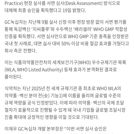
Practice) 현장 실사를 서면 심사(Desk Assessment) 방식으로
대체해 최종 승인을 획득했다고 19일 밝혔다.
GC녹십자는 지난해 9월 실사 신청 이후 현장 방문 없이 서면 평가를
통해 독감백신 ‘지씨플루’와 수두백신 ‘배리셀라’ WHO GMP 적합성
인증을 획득했다. 서면 심사만으로 WHO GMP 기준 충족을 인정받은
국내 첫 사례로, 대면 실사 대비 50% 이상 비용 절감 효과를 거뒀다고
회사 측은 전했다.
이는 식품의약품안전처의 세계보건기구(WHO) 우수규제기관 목록
(WLA, WHO Listed Authority) 등재 효과가 본격화된 결과로
풀이된다.
식약처는 지난 2025년 전 세계 규제기관 중 최초로 WHO WLA의
의약품·백신 분야 전(全) 기능1)에 이름을 올리며 글로벌 수준의
규제 역량을 공식 인정받았다. 이에 따라 의약품·백신의 국제 조달
절차가 효율적으로 진행될 수 있게 돼 국내 기업들 글로벌 조달시장
진출 확대에 긍정적인 영향을 미칠 것으로 기대된다.
이재우 GC녹십자 개발 본부장은 “이번 서면 심사 승인은