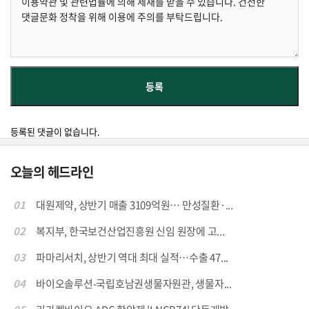
등록된 댓글이 없습니다.
오늘의 헤드라인
01
대원제약, 상반기 매출 3109억원… 만성질환·...
02
복지부, 한국보건산업진흥원 신임 원장에 고...
03
파마리서치, 상반기 역대 최대 실적…수출 47...
04
바이오솔루션-국립호남권생물자원관, 생물자...