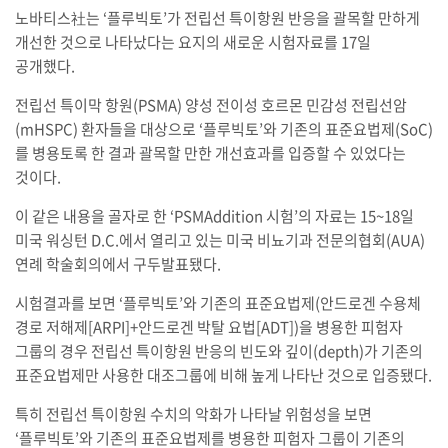
노바티스社는 ‘플루빅토’가 전립선 특이항원 반응을 괄목할 만하게
개선한 것으로 나타났다는 요지의 새로운 시험자료를 17일
공개했다.
전립선 특이막 항원(PSMA) 양성 전이성 호르몬 민감성 전립선암
(mHSPC) 환자들을 대상으로 ‘플루빅토’와 기존의 표준요법제(SoC)
를 병용토록 한 결과 괄목할 만한 개선효과를 입증할 수 있었다는
것이다.
이 같은 내용을 골자로 한 ‘PSMAddition 시험’의 자료는 15~18일
미국 워싱턴 D.C.에서 열리고 있는 미국 비뇨기과 전문의협회(AUA)
연례 학술회의에서 구두발표됐다.
시험결과를 보면 ‘플루빅토’와 기존의 표준요법제(안드로겐 수용체
경로 저해제[ARPI]+안드로겐 박탈 요법[ADT])을 병용한 피험자
그룹의 경우 전립선 특이항원 반응의 빈도와 깊이(depth)가 기존의
표준요법제만 사용한 대조그룹에 비해 높게 나타난 것으로 입증됐다.
특히 전립선 특이항원 수치의 악화가 나타날 위험성을 보면
‘플루빅토’와 기존의 표준요법제를 병용한 피험자 그룹이 기존의