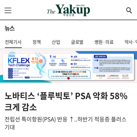
뉴스
전체기사
정책
산업
글로벌
병원·의료
약사·
노바티스 ‘플루빅토’ PSA 악화 58%
크게 감소
전립선 특이항원(PSA) 반응 ↑..하반기 적응증 플러스
기대