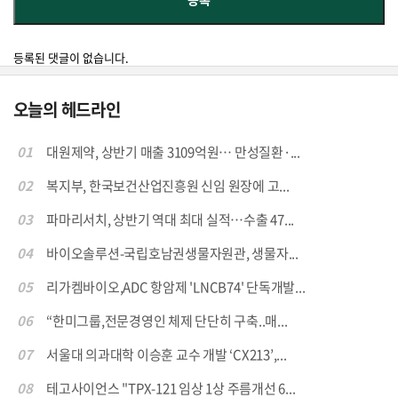
등록된 댓글이 없습니다.
오늘의 헤드라인
01
대원제약, 상반기 매출 3109억원… 만성질환·...
02
복지부, 한국보건산업진흥원 신임 원장에 고...
03
파마리서치, 상반기 역대 최대 실적…수출 47...
04
바이오솔루션-국립호남권생물자원관, 생물자...
05
리가켐바이오,ADC 항암제 'LNCB74' 단독개발...
06
“한미그룹,전문경영인 체제 단단히 구축..매...
07
서울대 의과대학 이승훈 교수 개발 ‘CX213’,...
08
테고사이언스 "TPX-121 임상 1상 주름개선 6...