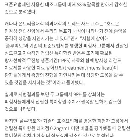
표준요법제만 사용한 대조그룹에 비해 58% 괄목할 만하게 감소한
것으로 분석됐다.
캐나다 몬트리올대학 의과대학의 프레드 사드 교수는 “호르몬
민감성 전립선암에서 우리의 목표가 내성이 나타나기 전에 종양을
공격해 성장을 지연시키는 데 있다”면서 “시험에 참여해
‘플루빅토’와 기존의 표준요법제를 병행한 피험자 그룹에서 관찰된
심도깊고 지속적인 전립선 특이항원 반응은 조기에 확보된
방사선학적 무진행 생존기간(rPFS) 자료와 함께 방사성 리간드
치료제를 사용한 치료 강화요법(treatment intensificati)이
환자들에게서 종양의 진행을 지연시키는 데 상당한 도움을 줄 수
있을 것임을 시사하는 것”이라고 풀이했다.
실제로 시험결과를 보면 두 그룹에서 98%를 상회하는
피험자들에게서 전립선 특이항원 수치가 괄목할 만하게 감소한
것으로 나타났다.
하지만 ‘플루빅토’와 기존의 표준요법제를 병용한 피험자 그룹에서
전립선 특이항원 최저점 0.2ng/mL 미만 비율을 평가했을 때 전립선
특이항원 수치가 한층 더 심도깊게 감소한 것으로 분석됐다.