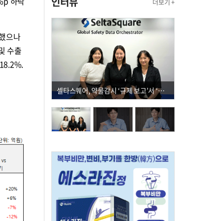
인터뷰
%p 하락
더보기 +
소했으나
및 수출
8.2%.
셀타스퀘어, 약물감시 ‘규제 보고’서 ‘데이터 의사결정’으로 "PVX 전환 요구 커진다"