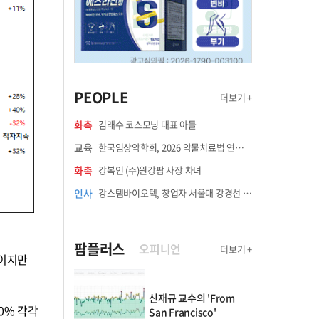
PEOPLE
더보기 +
화촉
김래수 코스모닝 대표 아들
교육
한국임상약학회, 2026 약물치료법 연수강좌 8월 21일 개최
화촉
강복인 (주)원강팜 사장 차녀
인사
강스템바이오텍, 창업자 서울대 강경선 교수 최고과학책임자 선임
팜플러스
오피니언
더보기 +
폭이지만
신재규 교수의 'From
20% 각각
San Francisco'