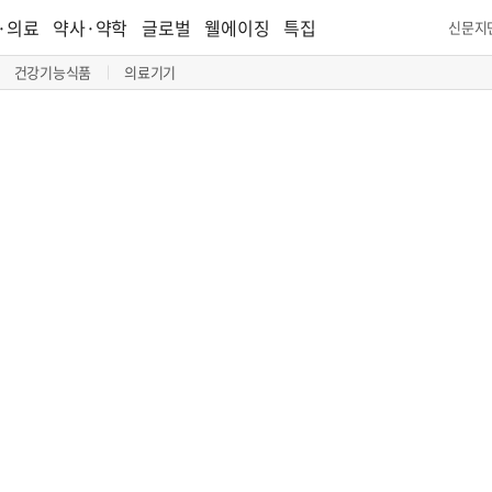
·의료
약사·약학
글로벌
웰에이징
특집
신문지
건강기능식품
의료기기