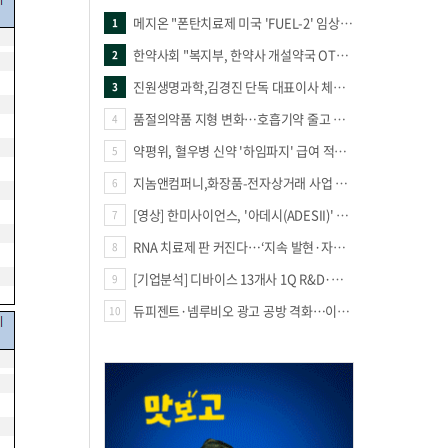
메지온 "폰탄치료제 미국 'FUEL-2' 임상 프로토콜 영국 승인"
1
한약사회 "복지부, 한약사 개설약국 OTC 공급 방해 더는 방관 말아야"
2
진원생명과학,김경진 단독 대표이사 체제 돌입
3
품절의약품 지형 변화…호흡기약 줄고 만성질환 복합제 늘었다
4
약평위, 혈우병 신약 '하임파지' 급여 적정성 인정…조건부 통과
5
지놈앤컴퍼니,화장품-전자상거래 사업 진출
6
[영상] 한미사이언스, '아데시(ADESII)' 앞세워 더마 시장 판도 바꾼다
7
RNA 치료제 판 커진다…‘지속 발현·자가증폭·단백질 복원’ 경쟁
8
[기업분석] 디바이스 13개사 1Q R&D·해외매출 증가
9
듀피젠트·넴루비오 광고 공방 격화…이번엔 사노피가 일부 문구 변경
10