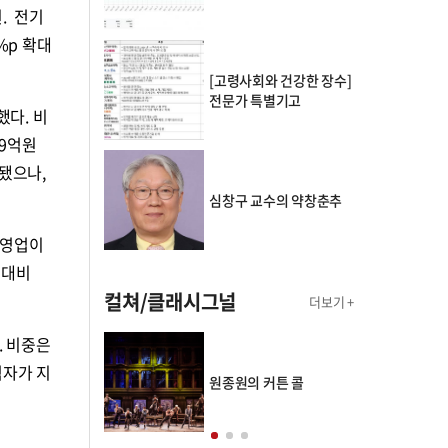
원. 전기
%p 확대
[고령사회와 건강한 장수]
전문가 특별기고
했다. 비
49억원
소됐으나,
심창구 교수의 약창춘추
. 영업이
 대비
컬쳐/클래시그널
더보기 +
. 비중은
적자가 지
의 클래스토리
원종원의 커튼 콜