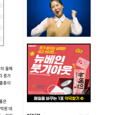
의 올해
각각 증가
매출총이
익률은
9억원 대