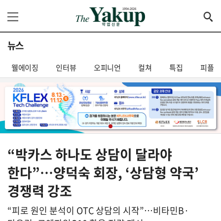
뉴스
웰에이징
인터뷰
오피니언
컬쳐
특집
피플
“박카스 하나도 상담이 달라야
한다”…양덕숙 회장, ‘상담형 약국’
경쟁력 강조
“피로 원인 분석이 OTC 상담의 시작”…비타민B·