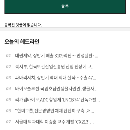
등록된 댓글이 없습니다.
오늘의 헤드라인
01
대원제약, 상반기 매출 3109억원… 만성질환·...
02
복지부, 한국보건산업진흥원 신임 원장에 고...
03
파마리서치, 상반기 역대 최대 실적…수출 47...
04
바이오솔루션-국립호남권생물자원관, 생물자...
05
리가켐바이오,ADC 항암제 'LNCB74' 단독개발...
06
“한미그룹,전문경영인 체제 단단히 구축..매...
07
서울대 의과대학 이승훈 교수 개발 ‘CX213’,...